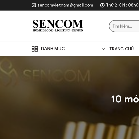
Skip
sencomvietnam@gmail.com
Thứ 2-CN : 08h0
to
content
Tìm
kiếm:
DANH MỤC
TRANG CHỦ
10 mó