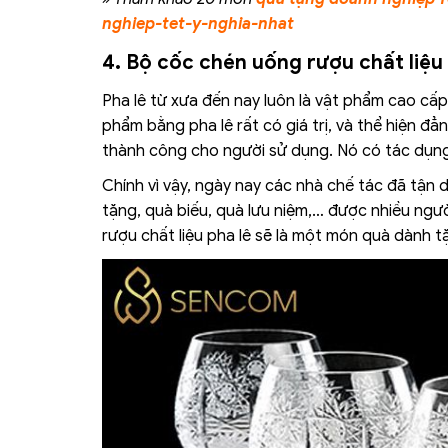
nghiep-tet-y-nghia-nhat
4. Bộ cốc chén uống rượu chất liệu 
Pha lê từ xưa đến nay luôn là vật phẩm cao cấp
phẩm bằng pha lê rất có giá trị, và thể hiện đ
thành công cho người sử dụng. Nó có tác dụng 
Chính vì vậy, ngày nay các nhà chế tác đã tận d
tặng, quà biếu, quà lưu niệm,… được nhiều ngườ
rượu chất liệu pha lê sẽ là một món quà dành