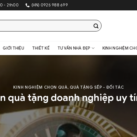
0 - 21h00
(HN) 0925 988 699
GIỚI THIỆU
THIẾT KẾ
TƯ VẤN NHÀ ĐẸP
KINH NGHIỆM CH
KINH NGHIỆM CHỌN QUÀ
,
QUÀ TẶNG SẾP - ĐỐI TÁC
n quà tặng doanh nghiệp uy tí