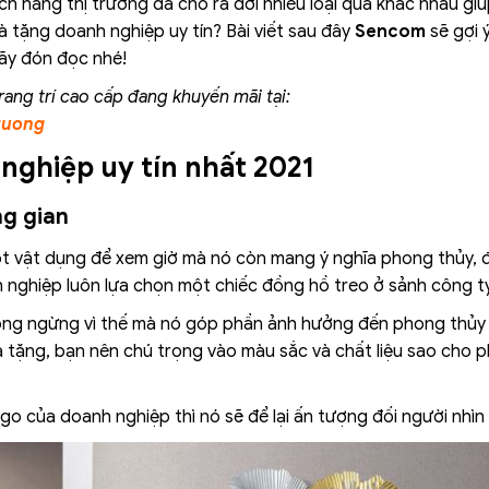
ch hàng thị trường đã cho ra đời nhiều loại quà khác nhau gi
à tặng doanh nghiệp uy tín? Bài viết sau đây
Sencom
sẽ gợi 
ãy đón đọc nhé!
rang trí cao cấp đang khuyến mãi tại:
tuong
nghiệp uy tín nhất 2021
ng gian
t vật dụng để xem giờ mà nó còn mang ý nghĩa phong thủy, đ
nh nghiệp luôn lựa chọn một chiếc đồng hồ treo ở sảnh công t
ông ngừng vì thế mà nó góp phần ảnh hưởng đến phong thủy
 tặng, bạn nên chú trọng vào màu sắc và chất liệu sao cho 
go của doanh nghiệp thì nó sẽ để lại ấn tượng đối người nhìn