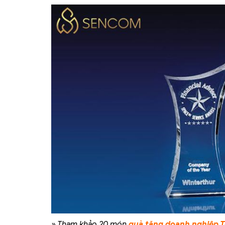
» Tham khảo 20 món
quà tặng doanh nghiệp T