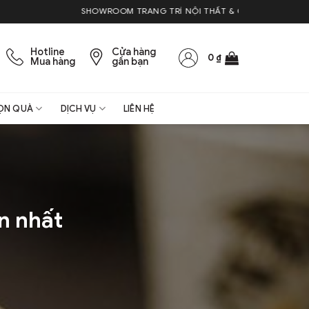
SHOWROOM TRANG TRÍ NỘI THẤT & QUÀ TẶNG
Hotline
Cửa hàng
0
₫
Mua hàng
gần bạn
ỌN QUÀ
DỊCH VỤ
LIÊN HỆ
n nhất