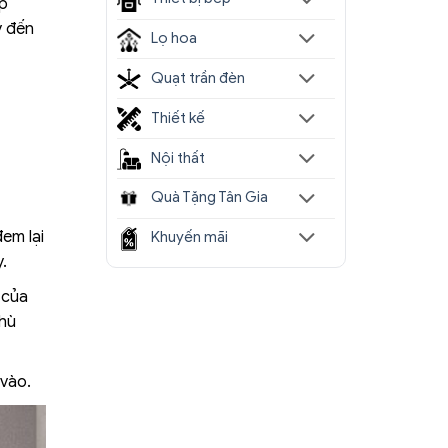
úp
ý đến
Lọ hoa
Quạt trần đèn
Thiết kế
Nội thất
Quà Tặng Tân Gia
em lại
Khuyến mãi
y.
 của
phù
 vào.