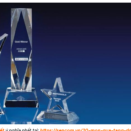
ết
ý nghĩa nhất tại:
https://sencom.vn/20-mon-qua-tang-d