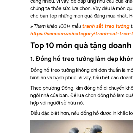
càng nhiều. Vì vậy, để đáp ứng nhu cầu của khá
chúng ta thỏa sức lựa chọn. Vậy đâu là món qu
cho bạn top những món quà đáng mua nhất. H
» Tham khảo 1001+ mẫu
tranh sắt treo tường
t
https://sencom.vn/category/tranh-sat-treo-
Top 10 món quà tặng doanh 
1. Đồng hồ treo tường làm đẹp khô
Đồng hồ treo tường không chỉ đơn thuần là mộ
bình an và hạnh phúc. Vì vậy, hầu hết các doa
Theo phương Đông, kim đồng hồ di chuyển kh
ngôi nhà của bạn. Để lựa chọn đồng hồ làm quà
hợp với người sở hữu nó.
Điều đặc biệt hơn, nếu đồng hồ được in khắc lo