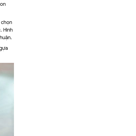
con
i chọn
. Hình
nhuận.
Ngựa