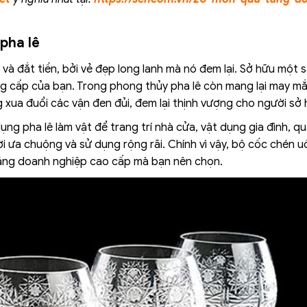
pha lê
 và đắt tiền, bởi vẻ đẹp long lanh mà nó đem lại. Sở hữu một 
ẳng cấp của bạn. Trong phong thủy pha lê còn mang lại may mắ
xua đuổi các vận đen đủi, đem lại thịnh vượng cho người sở
ụng pha lê làm vật để trang trí nhà cửa, vật dụng gia đình, q
i ưa chuộng và sử dụng rộng rãi. Chính vì vậy, bộ cốc chén 
 tặng doanh nghiệp cao cấp mà bạn nên chọn.