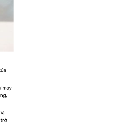
của
sự may
ọng,
Vì
 trở