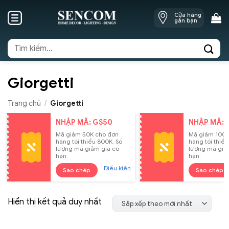
Skip
Cửa hàng
to
gần bạn
content
Tìm
kiếm:
Giorgetti
Trang chủ
/
Giorgetti
NHẬP MÃ: GS50
NHẬP MÃ: 
Mã giảm 50K cho đơn
Mã giảm 100K
hàng tối thiểu 800K. Số
hàng tối thiểu
lượng mã giảm giá có
lượng mã giả
hạn.
hạn.
Điều kiện
Sao chép
Sao chép
Hiển thị kết quả duy nhất
Sắp xếp theo mới nhất