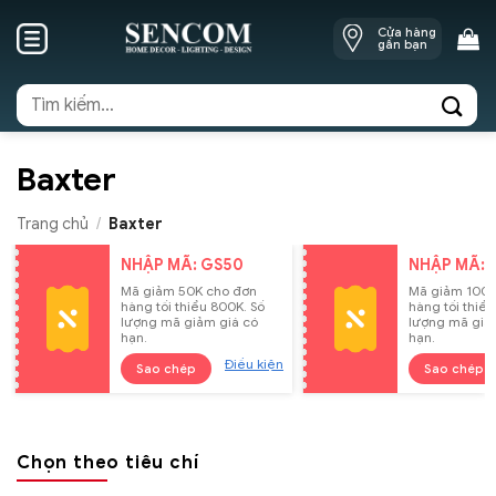
Skip
Cửa hàng
to
gần bạn
content
Tìm
kiếm:
Baxter
Trang chủ
/
Baxter
NHẬP MÃ: GS50
NHẬP MÃ: 
Mã giảm 50K cho đơn
Mã giảm 100K
hàng tối thiểu 800K. Số
hàng tối thiểu
lượng mã giảm giá có
lượng mã giả
hạn.
hạn.
Điều kiện
Sao chép
Sao chép
Chọn theo tiêu chí