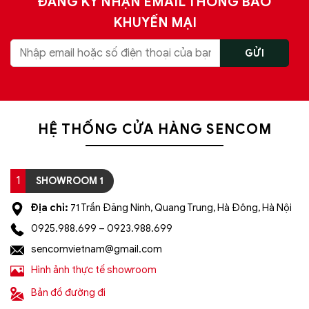
ĐĂNG KÝ NHẬN EMAIL THÔNG BÁO
KHUYẾN MẠI
HỆ THỐNG CỬA HÀNG SENCOM
1
SHOWROOM 1
Địa chỉ:
71 Trần Đăng Ninh, Quang Trung, Hà Đông, Hà Nội
0925.988.699 – 0923.988.699
sencomvietnam@gmail.com
Hình ảnh thực tế showroom
Bản đồ đường đi