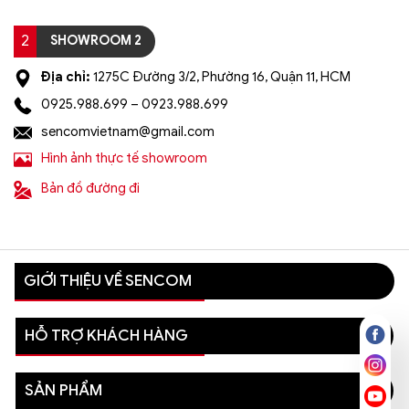
2
SHOWROOM 2
Địa chỉ:
1275C Đường 3/2, Phường 16, Quận 11, HCM
0925.988.699 – 0923.988.699
sencomvietnam@gmail.com
Hình ảnh thực tế showroom
Bản đồ đường đi
GIỚI THIỆU VỀ SENCOM
HỖ TRỢ KHÁCH HÀNG
SẢN PHẨM