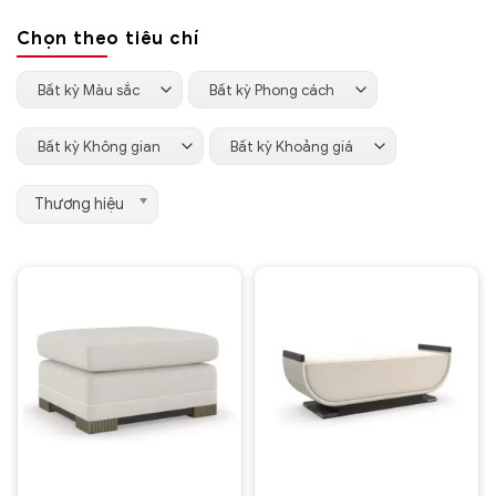
theo
Chọn theo tiêu chí
mới
nhất
Bất kỳ Màu sắc
Bất kỳ Phong cách
Bất kỳ Không gian
Bất kỳ Khoảng giá
Thương hiệu
Thương hiệu