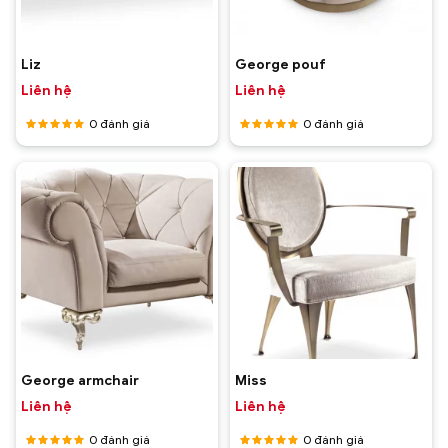
Liz
George pouf
Liên hệ
Liên hệ
0
đánh giá
0
đánh giá
Được
Được
xếp hạng
xếp hạng
5
5 sao
5
5 sao
George armchair
Miss
Liên hệ
Liên hệ
0
đánh giá
0
đánh giá