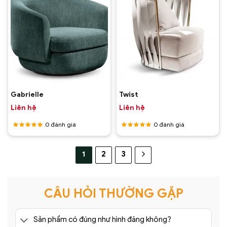
Gabrielle
Twist
Liên hệ
Liên hệ
0
đánh giá
0
đánh giá
Được
Được
xếp hạng
xếp hạng
5
5 sao
5
5 sao
1
2
3
CÂU HỎI THƯỜNG GẶP
Sản phẩm có đúng như hình đăng không?