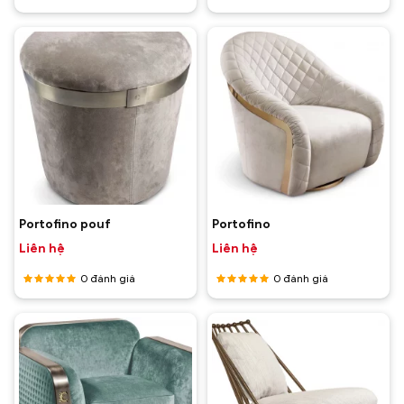
Được
Được
xếp hạng
xếp hạng
5
5 sao
5
5 sao
Portofino pouf
Portofino
Liên hệ
Liên hệ
0
đánh giá
0
đánh giá
Được
Được
xếp hạng
xếp hạng
5
5 sao
5
5 sao