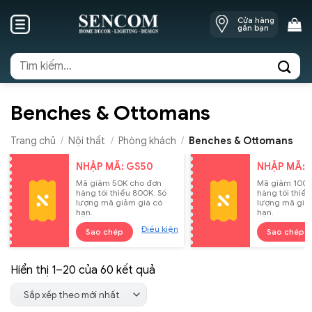
Skip
Cửa hàng
to
gần bạn
content
Tìm
kiếm:
Benches & Ottomans
Trang chủ
/
Nội thất
/
Phòng khách
/
Benches & Ottomans
NHẬP MÃ: GS50
NHẬP MÃ: 
Mã giảm 50K cho đơn
Mã giảm 100K
hàng tối thiểu 800K. Số
hàng tối thiểu
lượng mã giảm giá có
lượng mã giả
hạn.
hạn.
Điều kiện
Sao chép
Sao chép
Đã
Hiển thị 1–20 của 60 kết quả
sắp
Sắp xếp theo mới nhất
xếp