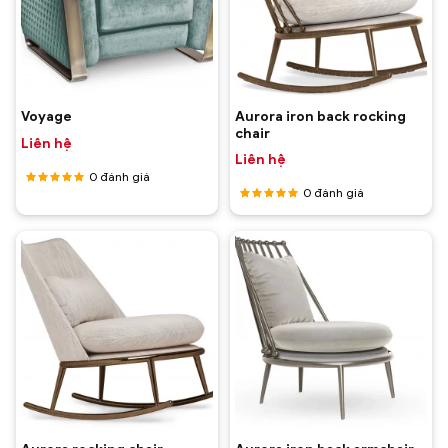
Aurora iron back rocking
Voyage
chair
Liên hệ
Liên hệ
0
đánh giá
0
đánh giá
Được
xếp hạng
Được
5
5 sao
xếp hạng
5
5 sao