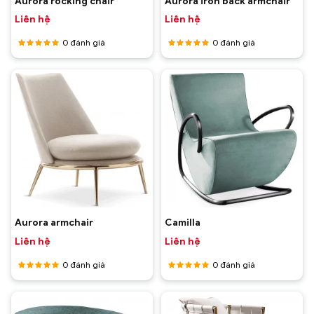
Aurora rocking chair
Aurora iron back armchair
Liên hệ
Liên hệ
0
đánh giá
0
đánh giá
Được
Được
xếp hạng
xếp hạng
5
5 sao
5
5 sao
Aurora armchair
Camilla
Liên hệ
Liên hệ
0
đánh giá
0
đánh giá
Được
Được
xếp hạng
xếp hạng
5
5 sao
5
5 sao