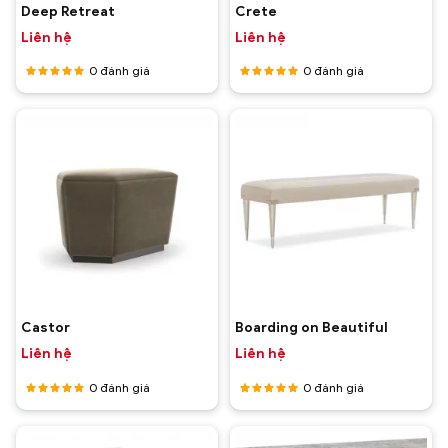
Deep Retreat
Crete
Liên hệ
Liên hệ
0
đánh giá
0
đánh giá
Được
Được
xếp hạng
xếp hạng
5
5 sao
5
5 sao
Castor
Boarding on Beautiful
Liên hệ
Liên hệ
0
đánh giá
0
đánh giá
Được
Được
xếp hạng
xếp hạng
5
5 sao
5
5 sao