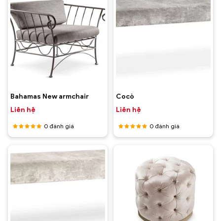
Bahamas New armchair
Cocò
Liên hệ
Liên hệ
0
đánh giá
0
đánh giá
Được
Được
xếp hạng
xếp hạng
5
5 sao
5
5 sao