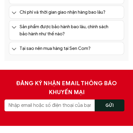
Đồng thời với một lọ hoa cao cấp thì dù trưng bất cứ nơi
đâu bạn cũng sẽ làm toát lên được vẻ đẹp sang trọng
Chi phí và thời gian giao nhận hàng bao lâu?
của nó.
2. Bắt mắt người xem:
Sản phẩm được bảo hành bao lâu, chính sách
bảo hành như thế nào?
Để thể hiện được trọn vẹn vẻ đẹp của một chiếc bình
hoa đẹp thì nó phải bắt mắt được người xem.
Bởi chỉ khi
Tại sao nên mua hàng tại Sen Com?
có được vẻ đẹp ngây ngút ánh nhìn người xem thì mới
xứng đáng với giá trị mà những người làm nên thổi vào
nó.
3. Đa dạng mẫu mã lựa chọn:
ĐĂNG KÝ NHẬN EMAIL THÔNG BÁO
Với những mẫu bình hoa cao cấp như ngày nay thì việc
KHUYẾN MẠI
đa dạng mẫu mã chính là điều cần thiết mà nó nên có.
Đa dạng mẫu mã bình hoa giúp người mua có thể so
sánh và chọn được món đồ mà mình thích nhất.
4. Lựa chọn theo ý thích cá nhân: