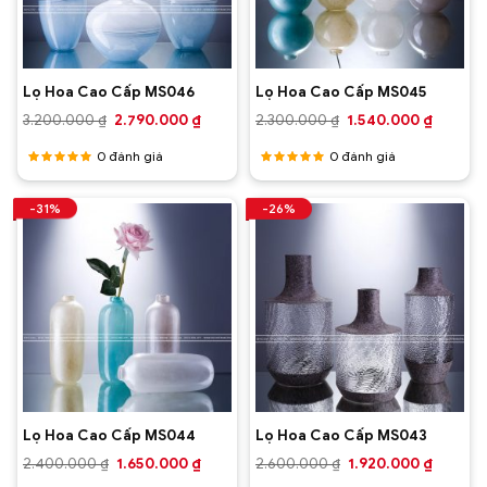
Lọ Hoa Cao Cấp MS046
Lọ Hoa Cao Cấp MS045
Giá
Giá
Giá
Giá
3.200.000
₫
2.790.000
₫
2.300.000
₫
1.540.000
₫
gốc
hiện
gốc
hiện
là:
tại
là:
tại
0
đánh giá
0
đánh giá
3.200.000 ₫.
là:
2.300.000 ₫.
là:
2.790.000 ₫.
1.540.0
Được
Được
xếp hạng
xếp hạng
-31%
-26%
5
5 sao
5
5 sao
Lọ Hoa Cao Cấp MS044
Lọ Hoa Cao Cấp MS043
Giá
Giá
Giá
Giá
2.400.000
₫
1.650.000
₫
2.600.000
₫
1.920.000
₫
gốc
hiện
gốc
hiện