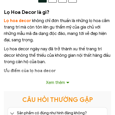
Lọ Hoa Decor là gì?
Lọ hoa decor
không chỉ đơn thuần là những lọ hoa cắm
trang trí mà còn tôn lên gu thẩm mỹ của gia chủ với
những mẫu mã đa dạng độc đáo, mang tới vẻ đẹp hiện
đại, sang trọng.
Lọ hoa decor ngày nay đã trở thành xu thế trang trí
decor không thể thiếu của không gian nội thất hàng đầu
trong căn hộ của bạn.
Ưu điểm của lọ hoa decor
1. Toát lên sự sang trọng:
Xem thêm
Việc sở hữu những lọ hoa decor đẹp và thưởng thức
bằng cách cắm những đóa hoa tươi xinh đẹp hoặc trang
CÂU HỎI THƯỜNG GẶP
trí bằng những bông hoa giả cũng sẽ mang lại một
không khi tươi mát, hài hoà với thiên nhiên cho bạn.
Sản phẩm có đúng như hình đăng không?