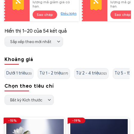
lượng mã giảm giá có
lượng mã giả
hạn.
hạn.
Điều kiện
Sao chép
Sao chép
Đã
Hiển thị 1–20 của 54 kết quả
sắp
Sắp xếp theo mới nhất
xếp
theo
Khoảng giá
mới
nhất
Dưới 1 triêu
Từ 1 - 2 triệu
Từ 2 - 4 triệu
Từ 5 - 15 t
(3)
(17)
(32)
Chọn theo tiêu chí
Bất kỳ Kích thước
-15%
-19%