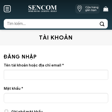
Skip
Cửa hàng
to
gần bạn
content
Tìm
kiếm:
TÀI KHOẢN
ĐĂNG NHẬP
Bắt
Tên tài khoản hoặc địa chỉ email
*
buộc
Bắt
Mật khẩu
*
buộc
Ghi nhớ mật khẩu