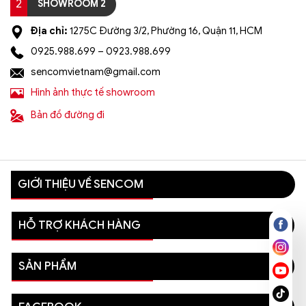
2
SHOWROOM 2
Địa chỉ:
1275C Đường 3/2, Phường 16, Quận 11, HCM
0925.988.699 – 0923.988.699
sencomvietnam@gmail.com
Hình ảnh thực tế showroom
Bản đồ đường đi
GIỚI THIỆU VỀ SENCOM
HỖ TRỢ KHÁCH HÀNG
SẢN PHẨM