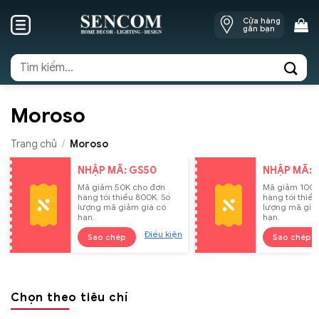
Skip
Cửa hàng
to
gần bạn
content
Tìm
kiếm:
Moroso
Trang chủ
/
Moroso
NHẬP MÃ: GS50
NHẬP MÃ: 
Mã giảm 50K cho đơn
Mã giảm 100K
hàng tối thiểu 800K. Số
hàng tối thiểu
lượng mã giảm giá có
lượng mã giả
hạn.
hạn.
Điều kiện
Sao chép
Sao chép
Chọn theo tiêu chí