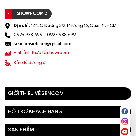
2
SHOWROOM 2
Địa chỉ:
1275C Đường 3/2, Phường 16, Quận 11, HCM
0925.988.699 – 0923.988.699
sencomvietnam@gmail.com
Hình ảnh thực tế showroom
Bản đồ đường đi
GIỚI THIỆU VỀ SENCOM
HỖ TRỢ KHÁCH HÀNG
SẢN PHẨM