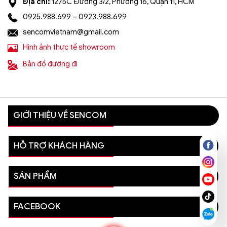
Địa chỉ:
1275C Đường 3/2, Phường 16, Quận 11, HCM
0925.988.699 – 0923.988.699
sencomvietnam@gmail.com
Hình ảnh thực tế showroom
Bản đồ đường đi
GIỚI THIỆU VỀ SENCOM
HỖ TRỢ KHÁCH HÀNG
SẢN PHẨM
FACEBOOK