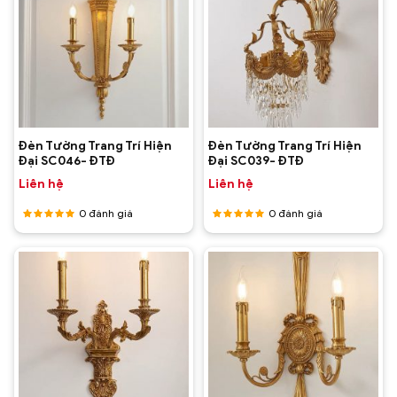
Đèn Tường Trang Trí Hiện
Đèn Tường Trang Trí Hiện
Đại SC046- ĐTĐ
Đại SC039- ĐTĐ
Liên hệ
Liên hệ
0
đánh giá
0
đánh giá
Được
Được
xếp hạng
xếp hạng
5
5 sao
5
5 sao