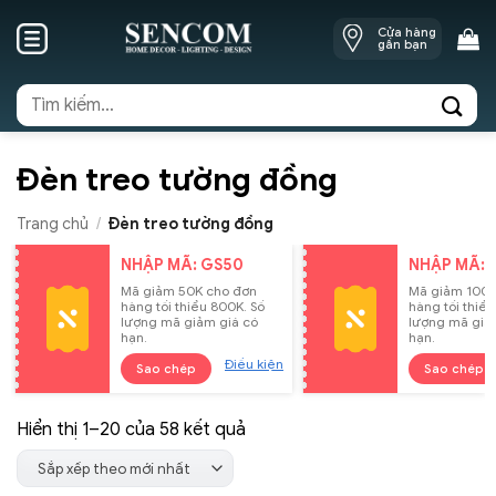
Skip
Cửa hàng
to
gần bạn
content
Tìm
kiếm:
Đèn treo tường đồng
Trang chủ
/
Đèn treo tường đồng
NHẬP MÃ: GS50
NHẬP MÃ: 
Mã giảm 50K cho đơn
Mã giảm 100K
hàng tối thiểu 800K. Số
hàng tối thiểu
lượng mã giảm giá có
lượng mã giả
hạn.
hạn.
Điều kiện
Sao chép
Sao chép
Đã
Hiển thị 1–20 của 58 kết quả
sắp
Sắp xếp theo mới nhất
xếp