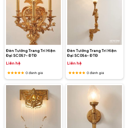
Đèn Tường Trang Trí Hiện
Đèn Tường Trang Trí Hiện
Đại SC057- ĐTĐ
Đại SC056- ĐTĐ
Liên hệ
Liên hệ
0
đánh giá
0
đánh giá
Được
Được
xếp hạng
xếp hạng
5
5 sao
5
5 sao