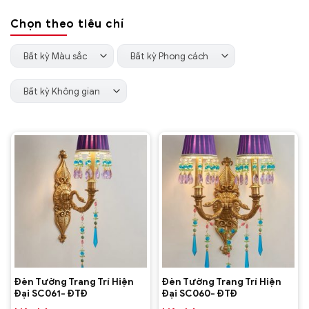
theo
Chọn theo tiêu chí
mới
nhất
Bất kỳ Màu sắc
Bất kỳ Phong cách
Bất kỳ Không gian
Đèn Tường Trang Trí Hiện
Đèn Tường Trang Trí Hiện
Đại SC061- ĐTĐ
Đại SC060- ĐTĐ