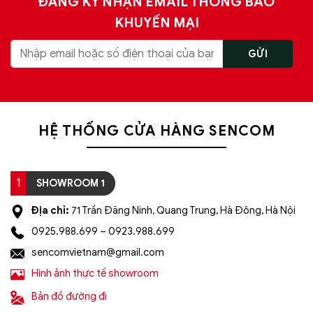
ĐĂNG KÝ NHẬN EMAIL THÔNG BÁO
KHUYẾN MẠI
HỆ THỐNG CỬA HÀNG SENCOM
1
SHOWROOM 1
Địa chỉ:
71 Trần Đăng Ninh, Quang Trung, Hà Đông, Hà Nội
0925.988.699 – 0923.988.699
sencomvietnam@gmail.com
Hình ảnh thực tế showroom
Bản đồ đường đi