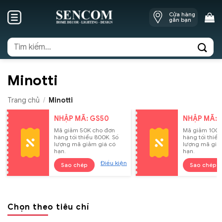
Skip
Cửa hàng
to
gần bạn
content
Tìm
kiếm:
Minotti
Trang chủ
/
Minotti
NHẬP MÃ: GS50
NHẬP MÃ: 
Mã giảm 50K cho đơn
Mã giảm 100K
hàng tối thiểu 800K. Số
hàng tối thiểu
lượng mã giảm giá có
lượng mã giả
hạn.
hạn.
Điều kiện
Sao chép
Sao chép
Chọn theo tiêu chí