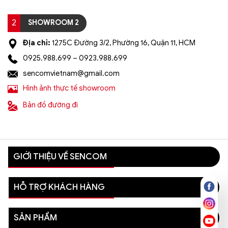
2
SHOWROOM 2
Địa chỉ:
1275C Đường 3/2, Phường 16, Quận 11, HCM
0925.988.699 – 0923.988.699
sencomvietnam@gmail.com
Hình ảnh thực tế showroom
Bản đồ đường đi
GIỚI THIỆU VỀ SENCOM
HỖ TRỢ KHÁCH HÀNG
SẢN PHẨM