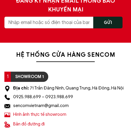
ĐĂNG KÝ NHẬN EMAIL THÔNG BÁO
KHUYẾN MẠI
HỆ THỐNG CỬA HÀNG SENCOM
1
SHOWROOM 1
Địa chỉ:
71 Trần Đăng Ninh, Quang Trung, Hà Đông, Hà Nội
0925.988.699 – 0923.988.699
sencomvietnam@gmail.com
Hình ảnh thực tế showroom
Bản đồ đường đi