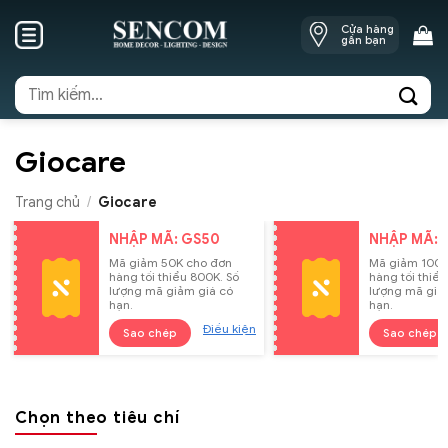
Skip
Cửa hàng
to
gần bạn
content
Tìm
kiếm:
Giocare
Trang chủ
/
Giocare
NHẬP MÃ: GS50
NHẬP MÃ: 
Mã giảm 50K cho đơn
Mã giảm 100K
hàng tối thiểu 800K. Số
hàng tối thiểu
lượng mã giảm giá có
lượng mã giả
hạn.
hạn.
Điều kiện
Sao chép
Sao chép
Chọn theo tiêu chí