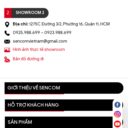
2
SHOWROOM 2
Địa chỉ:
1275C Đường 3/2, Phường 16, Quận 11, HCM
0925.988.699 – 0923.988.699
sencomvietnam@gmail.com
Hình ảnh thực tế showroom
Bản đồ đường đi
GIỚI THIỆU VỀ SENCOM
HỖ TRỢ KHÁCH HÀNG
SẢN PHẨM