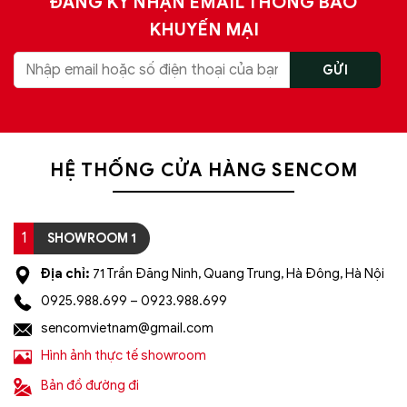
ĐĂNG KÝ NHẬN EMAIL THÔNG BÁO
KHUYẾN MẠI
HỆ THỐNG CỬA HÀNG SENCOM
1
SHOWROOM 1
Địa chỉ:
71 Trần Đăng Ninh, Quang Trung, Hà Đông, Hà Nội
0925.988.699 – 0923.988.699
sencomvietnam@gmail.com
Hình ảnh thực tế showroom
Bản đồ đường đi