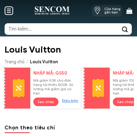
Skip
Cửa hàng
to
gần bạn
content
Tìm
kiếm:
Louis Vuitton
Trang chủ
/
Louis Vuitton
NHẬP MÃ: GS50
NHẬP MÃ: 
Mã giảm 50K cho đơn
Mã giảm 100K
hàng tối thiểu 800K. Số
hàng tối thiểu
lượng mã giảm giá có
lượng mã giả
hạn.
hạn.
Điều kiện
Sao chép
Sao chép
Chọn theo tiêu chí