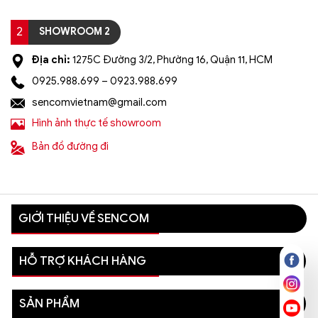
2
SHOWROOM 2
Địa chỉ:
1275C Đường 3/2, Phường 16, Quận 11, HCM
0925.988.699 – 0923.988.699
sencomvietnam@gmail.com
Hình ảnh thực tế showroom
Bản đồ đường đi
GIỚI THIỆU VỀ SENCOM
HỖ TRỢ KHÁCH HÀNG
SẢN PHẨM