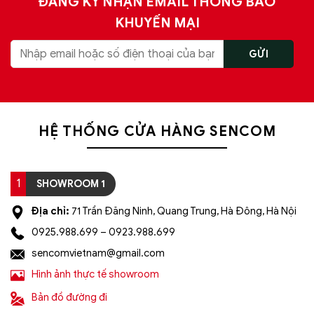
ĐĂNG KÝ NHẬN EMAIL THÔNG BÁO
KHUYẾN MẠI
HỆ THỐNG CỬA HÀNG SENCOM
1
SHOWROOM 1
Địa chỉ:
71 Trần Đăng Ninh, Quang Trung, Hà Đông, Hà Nội
0925.988.699 – 0923.988.699
sencomvietnam@gmail.com
Hình ảnh thực tế showroom
Bản đồ đường đi