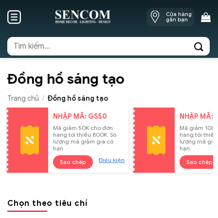
Skip
Cửa hàng
to
gần bạn
content
Tìm
kiếm:
Đồng hồ sáng tạo
Trang chủ
/
Đồng hồ sáng tạo
NHẬP MÃ: GS50
NHẬP MÃ: 
Mã giảm 50K cho đơn
Mã giảm 100K
hàng tối thiểu 800K. Số
hàng tối thiểu
lượng mã giảm giá có
lượng mã giả
hạn.
hạn.
Điều kiện
Sao chép
Sao chép
Chọn theo tiêu chí