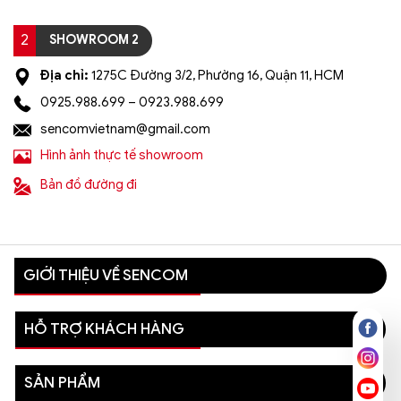
2
SHOWROOM 2
Địa chỉ:
1275C Đường 3/2, Phường 16, Quận 11, HCM
0925.988.699 – 0923.988.699
sencomvietnam@gmail.com
Hình ảnh thực tế showroom
Bản đồ đường đi
GIỚI THIỆU VỀ SENCOM
HỖ TRỢ KHÁCH HÀNG
SẢN PHẨM