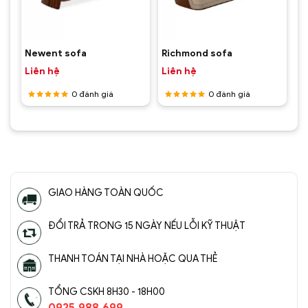
Newent sofa
Richmond sofa
Liên hệ
Liên hệ
0
đánh giá
0
đánh giá
Được
Được
xếp hạng
xếp hạng
5
5 sao
5
5 sao
GIAO HÀNG TOÀN QUỐC
ĐỔI TRẢ TRONG 15 NGÀY NẾU LỖI KỸ THUẬT
THANH TOÁN TẠI NHÀ HOẶC QUA THẺ
TỔNG CSKH 8H30 - 18H00