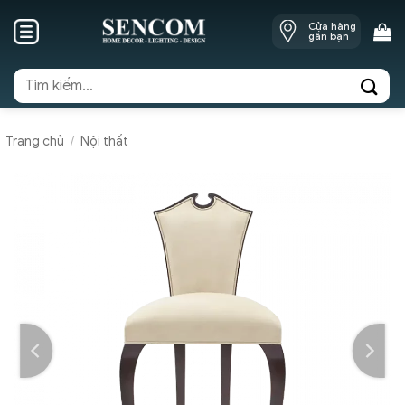
Skip
Cửa hàng
to
gần bạn
content
Tìm
kiếm:
Trang chủ
/
Nội thất