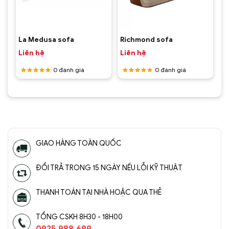
La Medusa sofa
Richmond sofa
Liên hệ
Liên hệ
0
đánh giá
0
đánh giá
Được
Được
xếp hạng
xếp hạng
5
5 sao
5
5 sao
GIAO HÀNG TOÀN QUỐC
ĐỔI TRẢ TRONG 15 NGÀY NẾU LỖI KỸ THUẬT
THANH TOÁN TẠI NHÀ HOẶC QUA THẺ
TỔNG CSKH 8H30 - 18H00