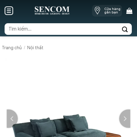
Skip
Cửa hàng
to
gần bạn
content
Tìm
kiếm:
Trang chủ
/
Nội thất