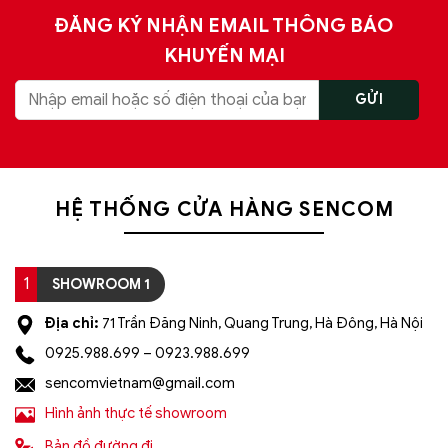
ĐĂNG KÝ NHẬN EMAIL THÔNG BÁO
KHUYẾN MẠI
HỆ THỐNG CỬA HÀNG SENCOM
1
SHOWROOM 1
Địa chỉ:
71 Trần Đăng Ninh, Quang Trung, Hà Đông, Hà Nội
0925.988.699 – 0923.988.699
sencomvietnam@gmail.com
Hình ảnh thực tế showroom
Bản đồ đường đi