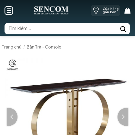
Skip
Cửa hàng
to
gần bạn
content
Tìm
kiếm:
Trang chủ
/
Bàn Trà - Console