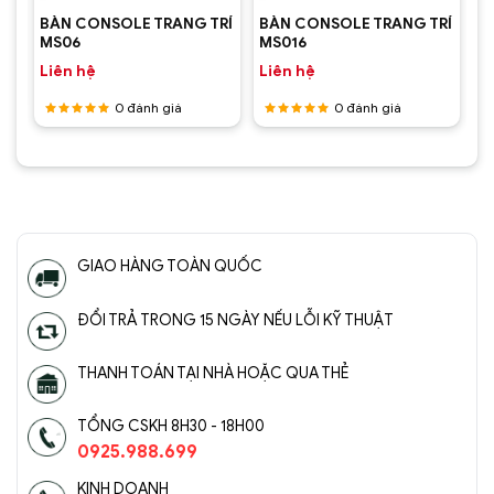
BÀN CONSOLE TRANG TRÍ
BÀN CONSOLE TRANG TRÍ
1
MS06
MS016
Liên hệ
Liên hệ
0
đánh giá
0
đánh giá
Được
Được
xếp hạng
xếp hạng
5
5 sao
5
5 sao
GIAO HÀNG TOÀN QUỐC
ĐỔI TRẢ TRONG 15 NGÀY NẾU LỖI KỸ THUẬT
THANH TOÁN TẠI NHÀ HOẶC QUA THẺ
TỔNG CSKH 8H30 - 18H00
0925.988.699
KINH DOANH