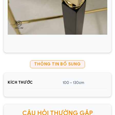
THÔNG TIN BỔ SUNG
KÍCH THƯỚC
100 – 130cm
CÂU HỎI THƯỜNG GẶP