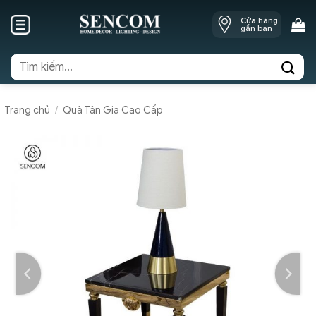
Skip
Cửa hàng
to
gần bạn
content
Tìm
kiếm:
Trang chủ
/
Quà Tân Gia Cao Cấp