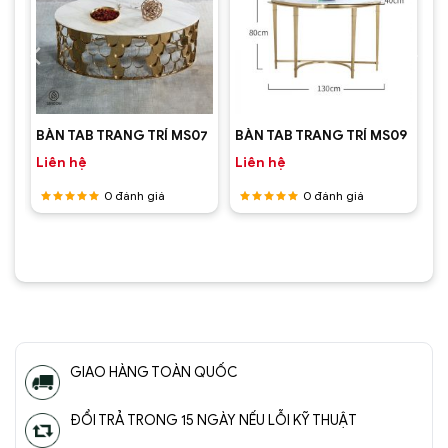
06
BÀN TAB TRANG TRÍ MS07
BÀN TAB TRANG TRÍ MS09
Liên hệ
Liên hệ
0
đánh giá
0
đánh giá
Được
Được
xếp hạng
xếp hạng
5
5 sao
5
5 sao
GIAO HÀNG TOÀN QUỐC
ĐỔI TRẢ TRONG 15 NGÀY NẾU LỖI KỸ THUẬT