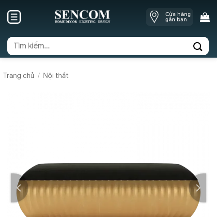
Skip
Cửa hàng
to
gần bạn
content
Tìm
kiếm:
Trang chủ
/
Nội thất