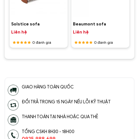
Solstice sofa
Beaumont sofa
Liên hệ
Liên hệ
0
đánh giá
0
đánh giá
Được
Được
xếp hạng
xếp hạng
5
5 sao
5
5 sao
GIAO HÀNG TOÀN QUỐC
ĐỔI TRẢ TRONG 15 NGÀY NẾU LỖI KỸ THUẬT
THANH TOÁN TẠI NHÀ HOẶC QUA THẺ
TỔNG CSKH 8H30 - 18H00