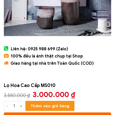
Liên hệ: 0925 988 699 (Zalo)
100% đều là ảnh thật chụp tại Shop
Giao hàng tại nhà trên Toàn Quốc (COD)
Lọ Hoa Cao Cấp MS010
Giá
Giá
3.000.000
₫
3.550.000
₫
gốc
hiện
Lọ Hoa Cao Cấp MS010 số lượng
Thêm vào giỏ hàng
là:
tại