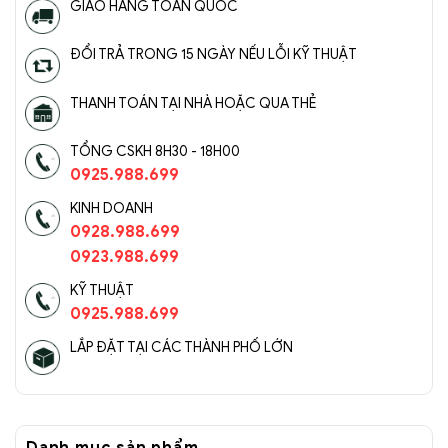
GIAO HÀNG TOÀN QUỐC
ĐỔI TRẢ TRONG 15 NGÀY NẾU LỖI KỸ THUẬT
THANH TOÁN TẠI NHÀ HOẶC QUA THẺ
TỔNG CSKH 8H30 - 18H00
0925.988.699
KINH DOANH
0928.988.699
0923.988.699
KỸ THUẬT
0925.988.699
LẮP ĐẶT TẠI CÁC THÀNH PHỐ LỚN