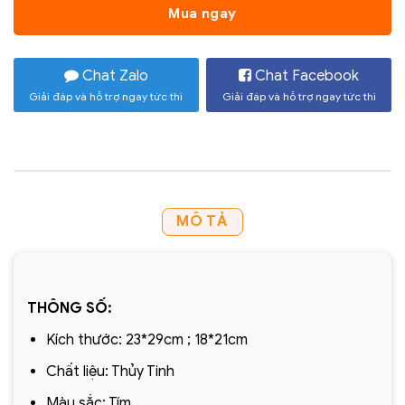
3.550.000 ₫.
là:
Mua ngay
3.000.000 ₫
Chat Zalo
Chat Facebook
Giải đáp và hỗ trợ ngay tức thì
Giải đáp và hỗ trợ ngay tức thì
MÔ TẢ
THÔNG SỐ:
Kích thước: 23*29cm ; 18*21cm
Chất liệu: Thủy Tinh
Màu sắc: Tím