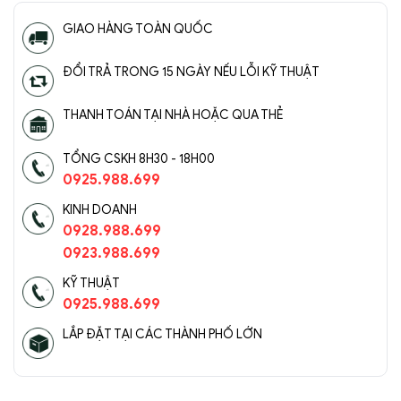
GIAO HÀNG TOÀN QUỐC
ĐỔI TRẢ TRONG 15 NGÀY NẾU LỖI KỸ THUẬT
THANH TOÁN TẠI NHÀ HOẶC QUA THẺ
TỔNG CSKH 8H30 - 18H00
0925.988.699
KINH DOANH
0928.988.699
0923.988.699
KỸ THUẬT
0925.988.699
LẮP ĐẶT TẠI CÁC THÀNH PHỐ LỚN