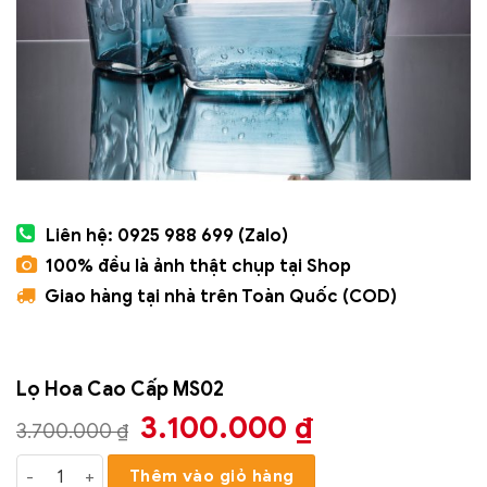
Liên hệ: 0925 988 699 (Zalo)
100% đều là ảnh thật chụp tại Shop
Giao hàng tại nhà trên Toàn Quốc (COD)
Lọ Hoa Cao Cấp MS02
Giá
Giá
3.100.000
₫
3.700.000
₫
gốc
hiện
Lọ Hoa Cao Cấp MS02 số lượng
Thêm vào giỏ hàng