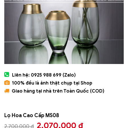
Liên hệ: 0925 988 699 (Zalo)
100% đều là ảnh thật chụp tại Shop
Giao hàng tại nhà trên Toàn Quốc (COD)
Lọ Hoa Cao Cấp MS08
Giá
Giá
2.070.000
₫
2.700.000
₫