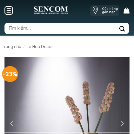
Skip
Cửa hàng
to
gần bạn
content
Tìm
kiếm:
Trang chủ
/
Lọ Hoa Decor
-23%