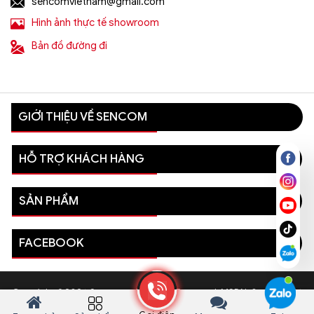
sencomvietnam@gmail.com
Hình ảnh thực tế showroom
Bản đồ đường đi
GIỚI THIỆU VỀ SENCOM
HỖ TRỢ KHÁCH HÀNG
SẢN PHẨM
FACEBOOK
Copyright © 2026 Sencom - All Rights Reserved. MSDN: 0110081996
- Sở Kế hoạch và Đầu tư Thành phố Hà Nội cấp ngày 03/08/2022