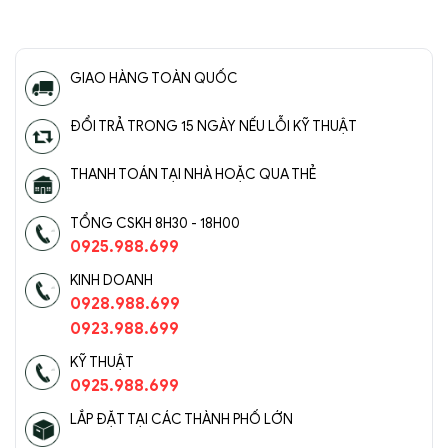
GIAO HÀNG TOÀN QUỐC
ĐỔI TRẢ TRONG 15 NGÀY NẾU LỖI KỸ THUẬT
THANH TOÁN TẠI NHÀ HOẶC QUA THẺ
TỔNG CSKH 8H30 - 18H00
0925.988.699
KINH DOANH
0928.988.699
0923.988.699
KỸ THUẬT
0925.988.699
LẮP ĐẶT TẠI CÁC THÀNH PHỐ LỚN