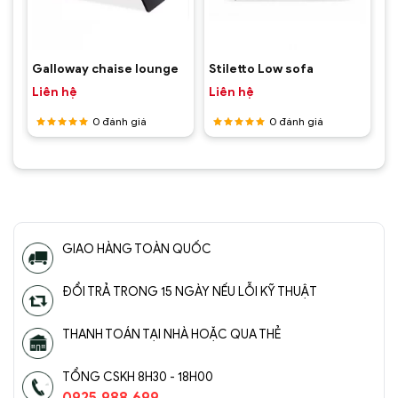
Galloway chaise lounge
Stiletto Low sofa
Liên hệ
Liên hệ
0
đánh giá
0
đánh giá
Được
Được
xếp hạng
xếp hạng
5
5 sao
5
5 sao
GIAO HÀNG TOÀN QUỐC
ĐỔI TRẢ TRONG 15 NGÀY NẾU LỖI KỸ THUẬT
THANH TOÁN TẠI NHÀ HOẶC QUA THẺ
TỔNG CSKH 8H30 - 18H00