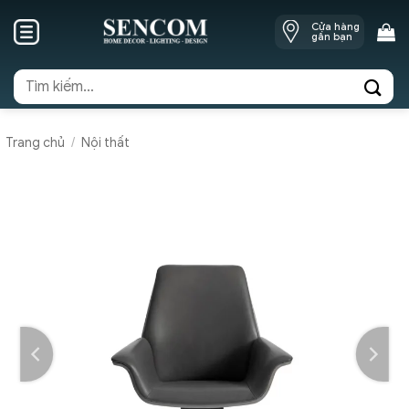
Skip
Cửa hàng
to
gần bạn
content
Tìm
kiếm:
Trang chủ
/
Nội thất