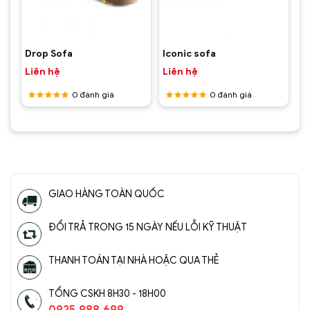
Drop Sofa
Iconic sofa
Liên hệ
Liên hệ
0
đánh giá
0
đánh giá
Được
Được
xếp hạng
xếp hạng
5
5 sao
5
5 sao
GIAO HÀNG TOÀN QUỐC
ĐỔI TRẢ TRONG 15 NGÀY NẾU LỖI KỸ THUẬT
THANH TOÁN TẠI NHÀ HOẶC QUA THẺ
TỔNG CSKH 8H30 - 18H00