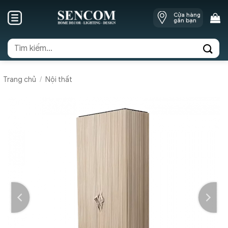
Skip
Cửa hàng
to
gần bạn
content
Tìm
kiếm:
Trang chủ
/
Nội thất