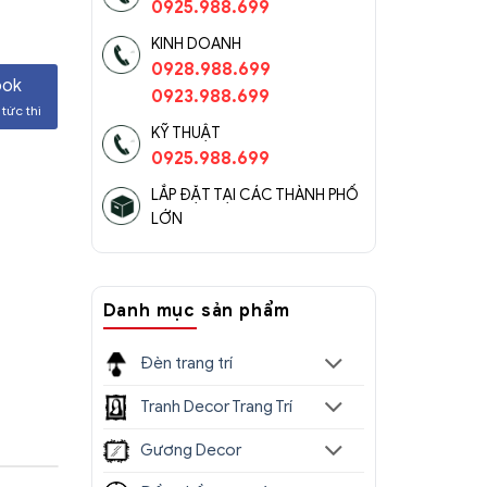
0925.988.699
KINH DOANH
0928.988.699
ook
0923.988.699
tức thì
KỸ THUẬT
0925.988.699
LẮP ĐẶT TẠI CÁC THÀNH PHỐ
LỚN
Danh mục sản phẩm
Đèn trang trí
Tranh Decor Trang Trí
Gương Decor