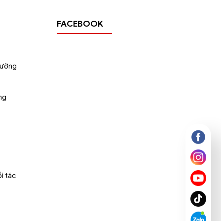
FACEBOOK
tường
ng
i tác