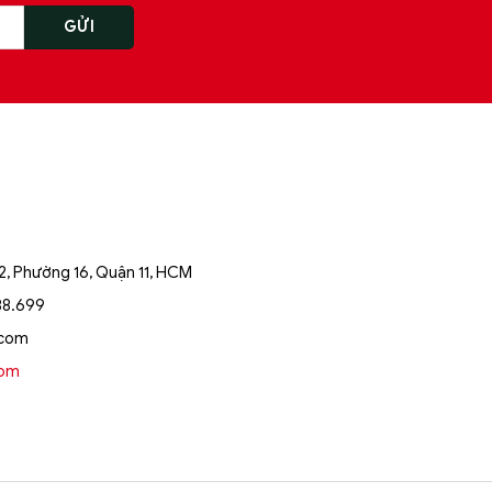
, Phường 16, Quận 11, HCM
88.699
.com
oom