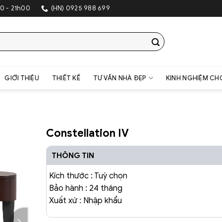
0 - 21h00
(HN) 0925 988 699
GIỚI THIỆU
THIẾT KẾ
TƯ VẤN NHÀ ĐẸP
KINH NGHIỆM CH
Constellation IV
THÔNG TIN
Kích thước : Tuỳ chọn
Bảo hành : 24 tháng
Xuất xứ : Nhập khẩu