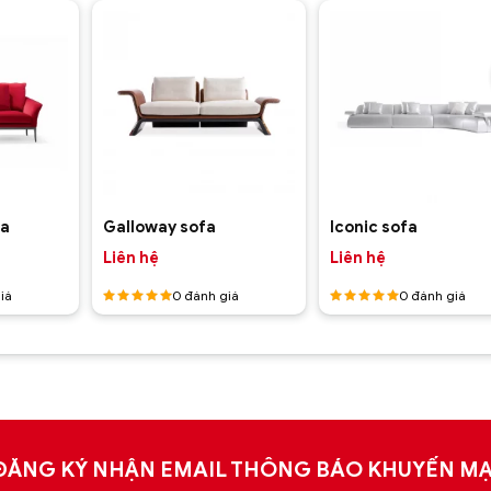
+
+
fa
Galloway sofa
Iconic sofa
Liên hệ
Liên hệ
iá
0
đánh giá
0
đánh giá
Được
Được
xếp hạng
xếp hạng
5
5 sao
5
5 sao
ĐĂNG KÝ NHẬN EMAIL THÔNG BÁO KHUYẾN MẠ