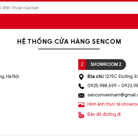
HỆ THỐNG CỬA HÀNG SENCOM
2
SHOWROOM 2
g, Hà Nội
Địa chỉ:
1275C Đường 3/2
0925.988.699 – 0923.9
sencomvietnam@gmail
Hình ảnh thực tế showr
Bản đồ đường đi