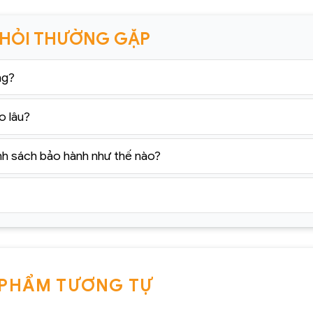
 HỎI THƯỜNG GẶP
ng?
o lâu?
nh sách bảo hành như thế nào?
 PHẨM TƯƠNG TỰ