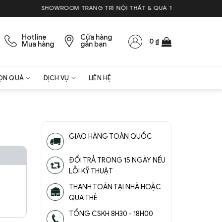
SHOWROOM TRANG TRÍ NỘI THẤT & QUÀ TẶNG
Hotline
Cửa hàng
0
₫
Mua hàng
gần bạn
ỌN QUÀ
DỊCH VỤ
LIÊN HỆ
GIAO HÀNG TOÀN QUỐC
ĐỔI TRẢ TRONG 15 NGÀY NẾU
LỖI KỸ THUẬT
THANH TOÁN TẠI NHÀ HOẶC
QUA THẺ
TỔNG CSKH 8H30 - 18H00