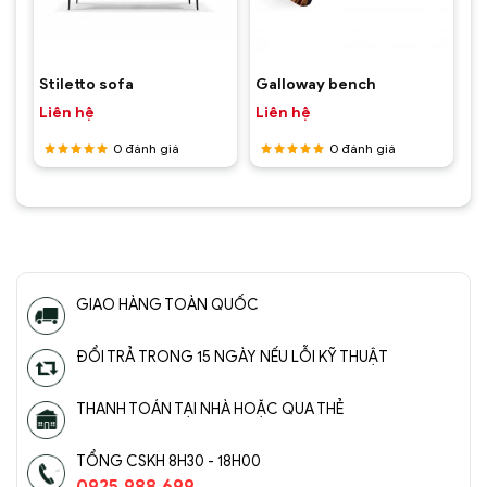
Stiletto sofa
Galloway bench
Liên hệ
Liên hệ
0
đánh giá
0
đánh giá
Được
Được
xếp hạng
xếp hạng
5
5 sao
5
5 sao
GIAO HÀNG TOÀN QUỐC
ĐỔI TRẢ TRONG 15 NGÀY NẾU LỖI KỸ THUẬT
THANH TOÁN TẠI NHÀ HOẶC QUA THẺ
TỔNG CSKH 8H30 - 18H00