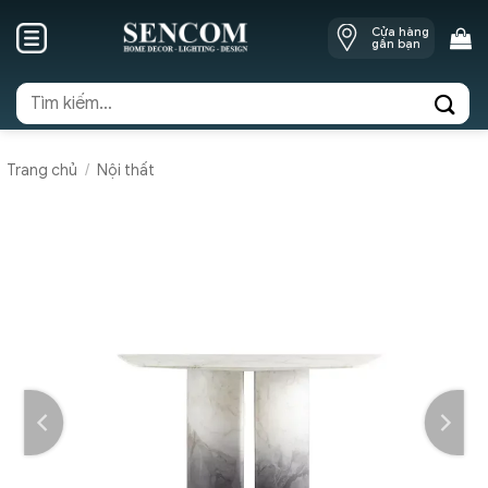
Skip
Cửa hàng
to
gần bạn
content
Tìm
kiếm:
Trang chủ
/
Nội thất