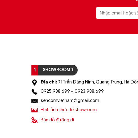
1
SHOWROOM 1
Địa chỉ:
71 Trần Đăng Ninh, Quang Trung, Hà Đôn
0925.988.699 – 0923.988.699
sencomvietnam@gmail.com
Hình ảnh thực tế showroom
Bản đồ đường đi