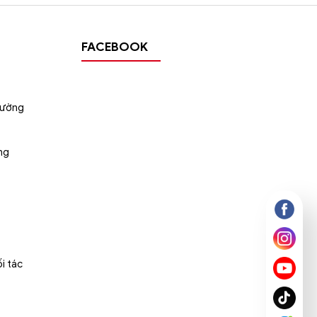
FACEBOOK
tường
ng
i tác