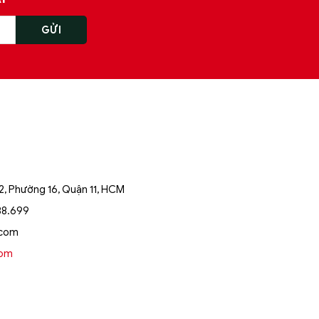
, Phường 16, Quận 11, HCM
88.699
.com
oom