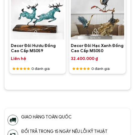
Decor Đôi Hươu Đồng
Decor Đôi Hạc Xanh Đồng
Cao Cấp MS059
Cao Cấp MS050
Liên hệ
32.400.000
₫
0
đánh giá
0
đánh giá
Được
Được
xếp hạng
xếp hạng
5
5 sao
5
5 sao
GIAO HÀNG TOÀN QUỐC
ĐỔI TRẢ TRONG 15 NGÀY NẾU LỖI KỸ THUẬT