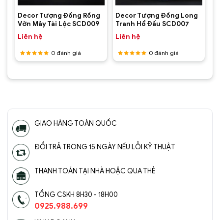
ấp
Decor Tượng Đồng Rồng
Decor Tượng Đồng Long
Vờn Mây Tài Lộc SCD009
Tranh Hổ Đấu SCD007
Liên hệ
Liên hệ
0
đánh giá
0
đánh giá
Được
Được
xếp hạng
xếp hạng
5
5 sao
5
5 sao
GIAO HÀNG TOÀN QUỐC
ĐỔI TRẢ TRONG 15 NGÀY NẾU LỖI KỸ THUẬT
THANH TOÁN TẠI NHÀ HOẶC QUA THẺ
TỔNG CSKH 8H30 - 18H00
0925.988.699