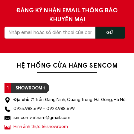
ĐĂNG KÝ NHẬN EMAIL THÔNG BÁO
KHUYẾN MẠI
HỆ THỐNG CỬA HÀNG SENCOM
1
SHOWROOM 1
Địa chỉ:
71 Trần Đăng Ninh, Quang Trung, Hà Đông, Hà Nội
0925.988.699 – 0923.988.699
sencomvietnam@gmail.com
Hình ảnh thực tế showroom