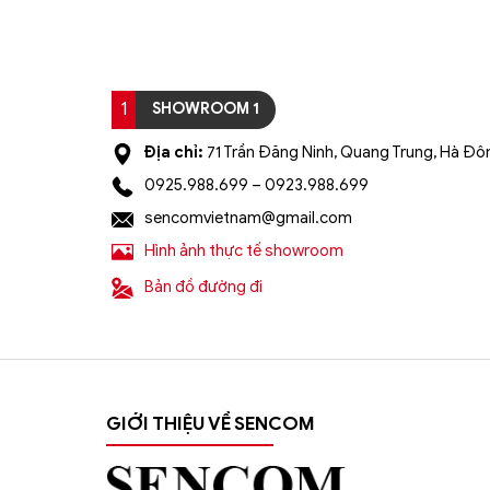
1
SHOWROOM 1
Địa chỉ:
71 Trần Đăng Ninh, Quang Trung, Hà Đôn
0925.988.699 – 0923.988.699
sencomvietnam@gmail.com
Hình ảnh thực tế showroom
Bản đồ đường đi
GIỚI THIỆU VỀ SENCOM