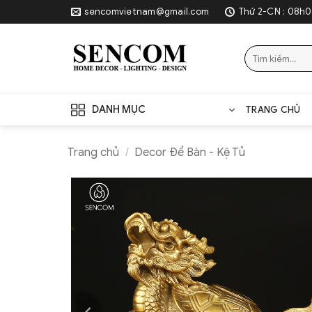
Skip
sencomvietnam@gmail.com
Thứ 2-CN : 08h0
to
content
Tìm
kiếm:
DANH MỤC
TRANG CHỦ
Trang chủ
/
Decor Để Bàn - Kệ Tủ