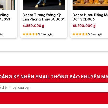
+
+
Trắng
Decor Tượng Đồng Kỳ
Decor Hươu Đồng M
MS053
Lân Phong Thủy SCD001
Đơn SCD006
6.850.000
₫
18.200.000
₫
iá
0
đánh giá
0
đánh giá
Được
Được
xếp hạng
xếp hạng
5
5 sao
5
5 sao
ĐĂNG KÝ NHẬN EMAIL THÔNG BÁO KHUYẾN MẠ