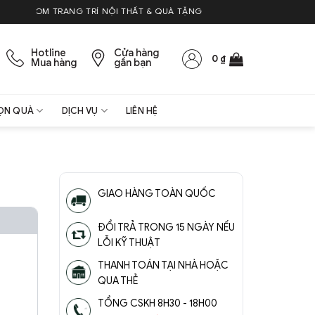
 TRANG TRÍ NỘI THẤT & QUÀ TẶNG
Hotline
Cửa hàng
0
₫
Mua hàng
gần bạn
ỌN QUÀ
DỊCH VỤ
LIÊN HỆ
GIAO HÀNG TOÀN QUỐC
ĐỔI TRẢ TRONG 15 NGÀY NẾU
LỖI KỸ THUẬT
THANH TOÁN TẠI NHÀ HOẶC
QUA THẺ
TỔNG CSKH 8H30 - 18H00