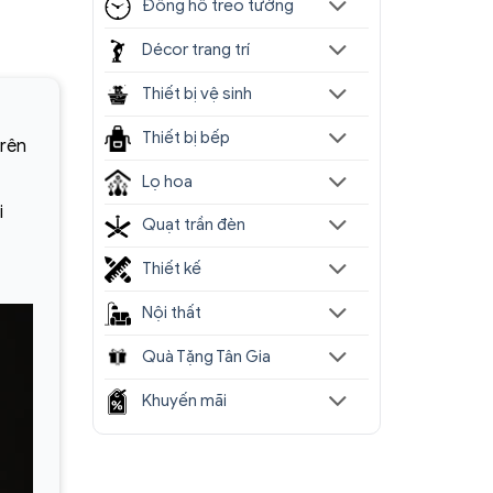
Đồng hồ treo tường
Décor trang trí
Thiết bị vệ sinh
Thiết bị bếp
trên
Lọ hoa
i
Quạt trần đèn
Thiết kế
Nội thất
Quà Tặng Tân Gia
Khuyến mãi