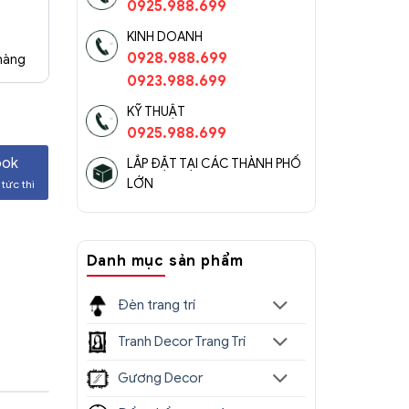
0925.988.699
KINH DOANH
0928.988.699
 hàng
0923.988.699
KỸ THUẬT
0925.988.699
ook
LẮP ĐẶT TẠI CÁC THÀNH PHỐ
LỚN
tức thì
Danh mục sản phẩm
Đèn trang trí
Tranh Decor Trang Trí
Gương Decor