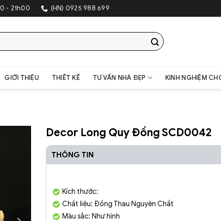
SHOWROOM
0 - 21h00
(HN) 0925 988 699
GIỚI THIỆU
THIẾT KẾ
TƯ VẤN NHÀ ĐẸP
KINH NGHIỆM CH
Decor Long Quy Đồng SCD0042
THÔNG TIN
Kích thước:
Chất liệu: Đồng Thau Nguyên Chất
Màu sắc: Như hình