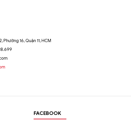
, Phường 16, Quận 11, HCM
88.699
.com
oom
FACEBOOK