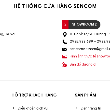
HỆ THỐNG CỬA HÀNG SENCOM
2
SHOWROOM 2
g, Hà Nội
Địa chỉ:
1275C Đường 3/2
0925.988.699 – 0923.9
sencomvietnam@gmail
Hình ảnh thực tế showr
Bản đồ đường đi
HỖ TRỢ KHÁCH HÀNG
SẢN PHẨM
Điều khoản dịch vụ
Đèn trang trí