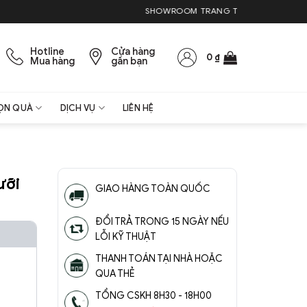
SHOWROOM TRANG TRÍ NỘI THẤT & QUÀ TẶNG
Hotline
Cửa hàng
0
₫
Mua hàng
gần bạn
ỌN QUÀ
DỊCH VỤ
LIÊN HỆ
ưỡi
GIAO HÀNG TOÀN QUỐC
ĐỔI TRẢ TRONG 15 NGÀY NẾU
LỖI KỸ THUẬT
THANH TOÁN TẠI NHÀ HOẶC
QUA THẺ
TỔNG CSKH 8H30 - 18H00