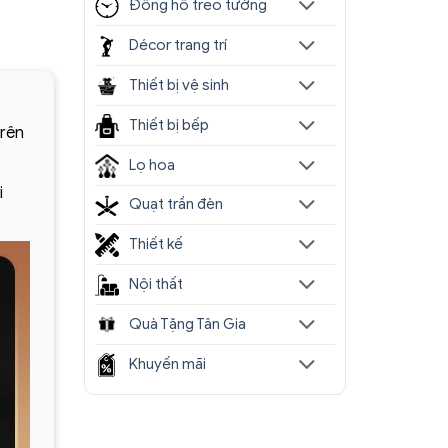
Đồng hồ treo tường
Décor trang trí
Thiết bị vệ sinh
Thiết bị bếp
trên
Lọ hoa
i
Quạt trần đèn
Thiết kế
Nội thất
Quà Tặng Tân Gia
Khuyến mãi