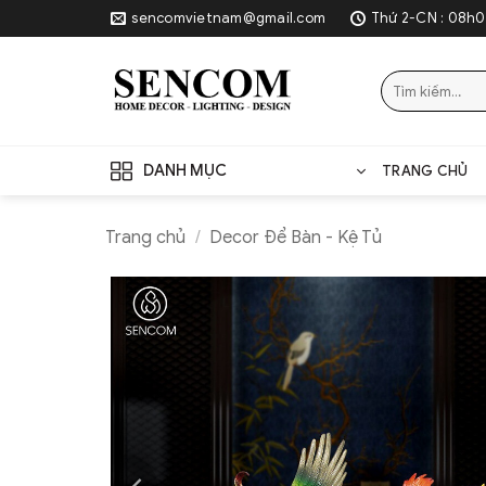
Skip
sencomvietnam@gmail.com
Thứ 2-CN : 08h0
to
content
Tìm
kiếm:
DANH MỤC
TRANG CHỦ
Trang chủ
/
Decor Để Bàn - Kệ Tủ