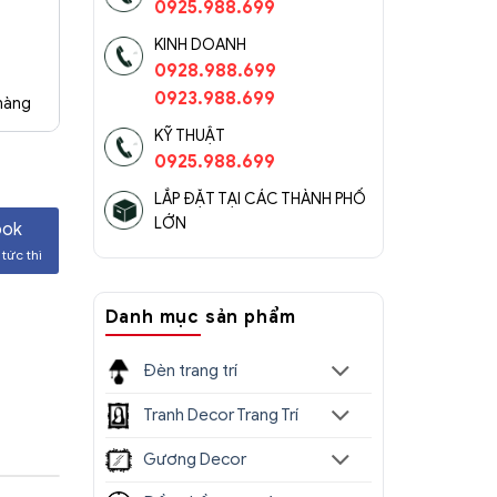
0925.988.699
KINH DOANH
0928.988.699
0923.988.699
 hàng
KỸ THUẬT
0925.988.699
LẮP ĐẶT TẠI CÁC THÀNH PHỐ
LỚN
ook
tức thì
Danh mục sản phẩm
Đèn trang trí
Tranh Decor Trang Trí
Gương Decor