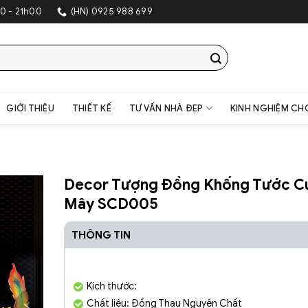
0 - 21h00
(HN) 0925 988 699
GIỚI THIỆU
THIẾT KẾ
TƯ VẤN NHÀ ĐẸP
KINH NGHIỆM CH
Decor Tượng Đồng Khống Tước C
Mây SCD005
THÔNG TIN
Kích thước:
Chất liệu: Đồng Thau Nguyên Chất