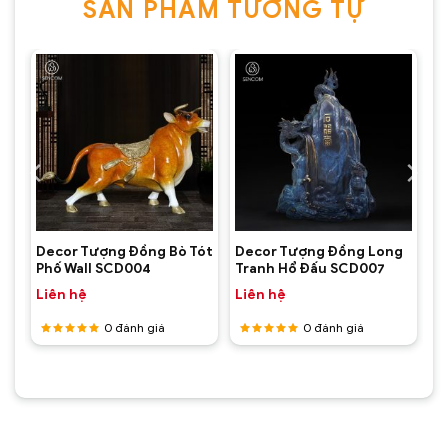
SẢN PHẨM TƯƠNG TỰ
ấp
Decor Tượng Đồng Bò Tót
Decor Tượng Đồng Long
Phố Wall SCD004
Tranh Hổ Đấu SCD007
Liên hệ
Liên hệ
0
đánh giá
0
đánh giá
Được
Được
xếp hạng
xếp hạng
5
5 sao
5
5 sao