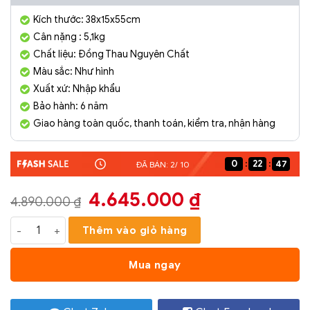
Kích thước: 38x15x55cm
Cân nặng : 5,1kg
Chất liệu: Đồng Thau Nguyên Chất
Màu sắc: Như hình
Xuất xứ: Nhập khẩu
Bảo hành: 6 năm
Giao hàng toàn quốc, thanh toán, kiểm tra, nhận hàng
0
22
46
ĐÃ BÁN: 2/ 10
Giá
Giá
4.645.000
₫
4.890.000
₫
gốc
hiện
Decor Tượng Đồng Tề Thiên Đại Thánh SCD0018 số lượng
Thêm vào giỏ hàng
là:
tại
4.890.000 ₫.
là:
Mua ngay
4.645.000 ₫