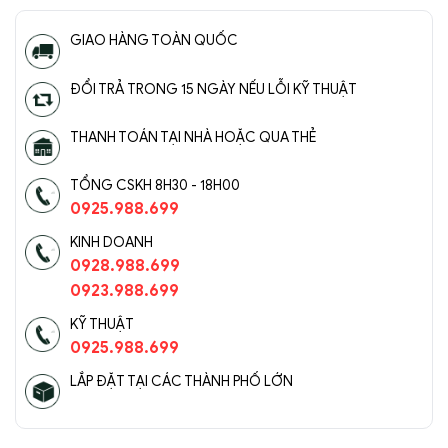
GIAO HÀNG TOÀN QUỐC
ĐỔI TRẢ TRONG 15 NGÀY NẾU LỖI KỸ THUẬT
THANH TOÁN TẠI NHÀ HOẶC QUA THẺ
TỔNG CSKH 8H30 - 18H00
0925.988.699
KINH DOANH
0928.988.699
0923.988.699
KỸ THUẬT
0925.988.699
LẮP ĐẶT TẠI CÁC THÀNH PHỐ LỚN