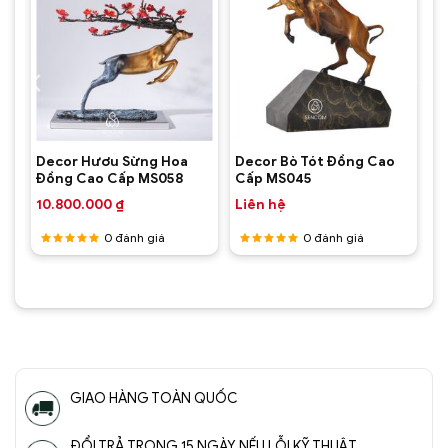
Decor Hươu Sừng Hoa
Decor Bò Tót Đồng Cao
Đồng Cao Cấp MS058
Cấp MS045
10.800.000
₫
Liên hệ
0
đánh giá
0
đánh giá
Được
Được
xếp hạng
xếp hạng
5
5 sao
5
5 sao
GIAO HÀNG TOÀN QUỐC
ĐỔI TRẢ TRONG 15 NGÀY NẾU LỖI KỸ THUẬT