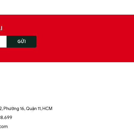
I
, Phường 16, Quận 11, HCM
88.699
.com