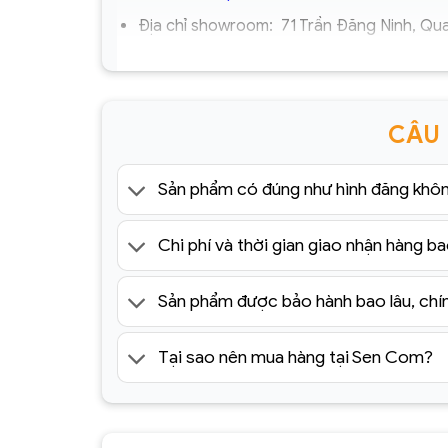
Địa chỉ showroom:
71 Trần Đăng Ninh, Qua
Hotline:
0925.988.699
*ƯU ĐÃI: Miễn phí vận chuyển Toàn quốc phí v
CÂU
1.500.000đ (Bao gồm tất cả mã sản phẩm)
Lưu ý: Đơn hàng sẽ chỉ được gửi đi sau khi c
Sản phẩm có đúng như hình đăng khô
lòng giữ điện thoại
=> Tham khảo thêm 100+ mẫu đèn trang trí khu
Chi phí và thời gian giao nhận hàng ba
Sản phẩm được bảo hành bao lâu, chí
Tại sao nên mua hàng tại Sen Com?