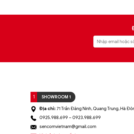
1
SHOWROOM 1
Địa chỉ:
71 Trần Đăng Ninh, Quang Trung, Hà Đôn
0925.988.699 – 0923.988.699
sencomvietnam@gmail.com