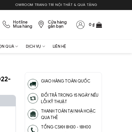
HOWROOM TRANG TRÍ NỘI THẤT & QUÀ TẶNG
Hotline
Cửa hàng
0
₫
Mua hàng
gần bạn
ỌN QUÀ
DỊCH VỤ
LIÊN HỆ
022-
GIAO HÀNG TOÀN QUỐC
ĐỔI TRẢ TRONG 15 NGÀY NẾU
LỖI KỸ THUẬT
THANH TOÁN TẠI NHÀ HOẶC
QUA THẺ
TỔNG CSKH 8H30 - 18H00