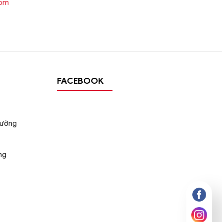
oom
FACEBOOK
tường
ng