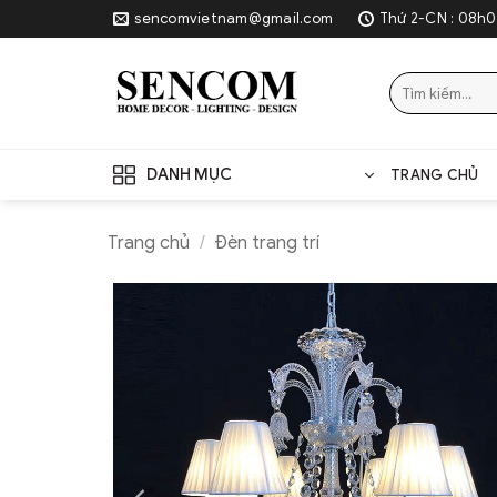
Skip
sencomvietnam@gmail.com
Thứ 2-CN : 08h0
to
content
Tìm
kiếm:
DANH MỤC
TRANG CHỦ
Trang chủ
/
Đèn trang trí