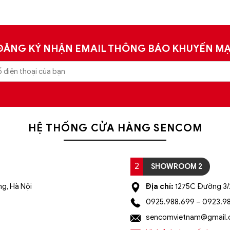
ĐĂNG KÝ NHẬN EMAIL THÔNG BÁO KHUYẾN MẠ
HỆ THỐNG CỬA HÀNG SENCOM
2
SHOWROOM 2
g, Hà Nội
Địa chỉ:
1275C Đường 3/2
0925.988.699 – 0923.9
sencomvietnam@gmail