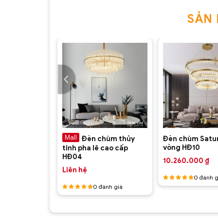
SẢN
 HÀNG
+
+
đồng cao cấp
Đèn chùm thủy
Đèn chùm Satu
vòng HĐ10
tinh pha lê cao cấp
HĐ04
10.260.000
₫
Liên hệ
ánh giá
0
đánh g
0
đánh giá
Được
xếp hạng
Được
5
5 sao
xếp hạng
5
5 sao