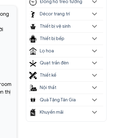
Đồng hồ treo tường
hong
Décor trang trí
Thiết bị vệ sinh
ời
Thiết bị bếp
Lọ hoa
Quạt trần đèn
Thiết kế
wroom
Nội thất
n thị
Quà Tặng Tân Gia
Khuyến mãi