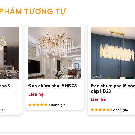
 PHẨM TƯƠNG TỰ
+
+
rno 3
Đèn chùm pha lê ca
Đèn chùm pha lê HĐ03
cấp HĐ23
Liên hệ
Liên hệ
0
đánh giá
iá
0
đánh giá
Được
xếp hạng
Được
5
5 sao
xếp hạng
5
5 sao