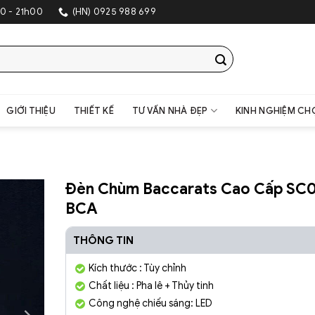
S
0 - 21h00
(HN) 0925 988 699
GIỚI THIỆU
THIẾT KẾ
TƯ VẤN NHÀ ĐẸP
KINH NGHIỆM CH
Đèn Chùm Baccarats Cao Cấp SC
BCA
THÔNG TIN
Kích thước : Tùy chỉnh
Chất liệu : Pha lê + Thủy tinh
Công nghệ chiếu sáng: LED