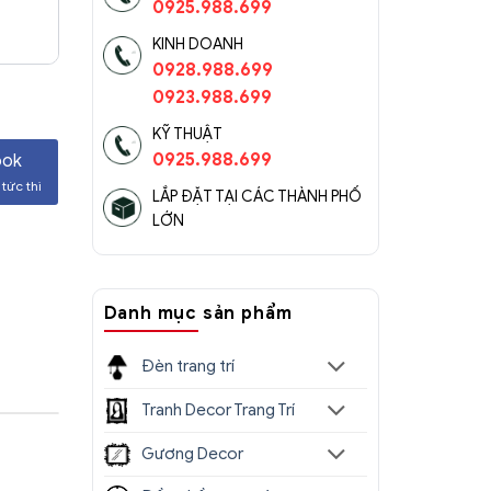
0925.988.699
KINH DOANH
0928.988.699
0923.988.699
KỸ THUẬT
0925.988.699
ook
tức thì
LẮP ĐẶT TẠI CÁC THÀNH PHỐ
LỚN
Danh mục sản phẩm
Đèn trang trí
Tranh Decor Trang Trí
Gương Decor