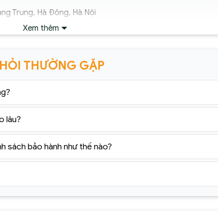
ng Trung, Hà Đông, Hà Nội
Xem thêm
ận chuyển ngoại thành. Áp dụng đối với đơn hàng có giá trị 
 HỎI THƯỜNG GẶP
ó xác nhận của tổng đài viên trong vòng 2 tiếng. Quý khách vu
ng?
yến mãi giá rẻ tại: https://sencom.vn/category/den-trang-tri
o lâu?
nh sách bảo hành như thế nào?