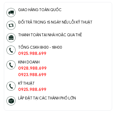
Công ty Cổ Phần Xây Dựng và Thương Mại
GIAO HÀNG TOÀN QUỐC
Sencom Việt Nam
Website:
https://sencom.vn/
ĐỔI TRẢ TRONG 15 NGÀY NẾU LỖI KỸ THUẬT
Địa chỉ showroom:
71 Trần Đăng Ninh, Quang
THANH TOÁN TẠI NHÀ HOẶC QUA THẺ
Trung, Hà Đông, Hà Nội
Hotline:
0925.988.699
TỔNG CSKH 8H30 - 18H00
0925.988.699
*ƯU ĐÃI: Miễn phí vận chuyển Toàn quốc phí vận
KINH DOANH
chuyển ngoại thành. Áp dụng đối với đơn hàng có
0928.988.699
giá trị trên 1.500.000đ (Bao gồm tất cả mã sản
0923.988.699
phẩm)
KỸ THUẬT
Lưu ý: Đơn hàng sẽ chỉ được gửi đi sau khi có xác
0925.988.699
nhận của tổng đài viên trong vòng 2 tiếng. Quý
LẮP ĐẶT TẠI CÁC THÀNH PHỐ LỚN
khách vui lòng giữ điện thoại
=> Tham khảo thêm 100+ mẫu đèn trang trí khuyến
mãi giá rẻ tại: https://sencom.vn/category/den-trang-