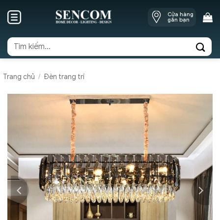
Skip
Cửa hàng
to
gần bạn
content
Tìm
kiếm:
Trang chủ
/
Đèn trang trí