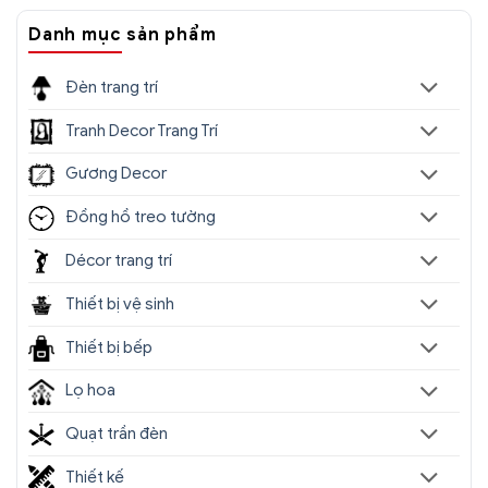
tri
Danh mục sản phẩm
Đèn trang trí
Tranh Decor Trang Trí
Gương Decor
Đồng hồ treo tường
Décor trang trí
Thiết bị vệ sinh
Thiết bị bếp
Lọ hoa
Quạt trần đèn
Thiết kế