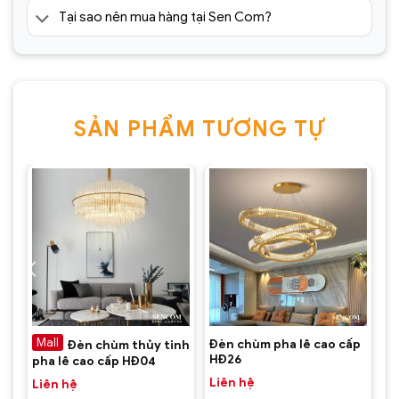
Tại sao nên mua hàng tại Sen Com?
SẢN PHẨM TƯƠNG TỰ
Đèn chùm pha lê cao cấp SC0173-SR(2)
p
Đèn chùm pha lê cao cấp
Đèn chùm thủy tinh
HĐ26
pha lê cao cấp HĐ04
Liên hệ
Liên hệ