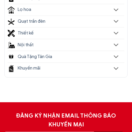
Đèn chùm pha lê cao cấp SC0173-
Lọ hoa
SR(5)
Quạt trần đèn
Thiết kế
Nội thất
Quà Tặng Tân Gia
Khuyến mãi
ĐĂNG KÝ NHẬN EMAIL THÔNG BÁO
Đèn chùm pha lê cao cấp SC0173-SR(6)
KHUYẾN MẠI