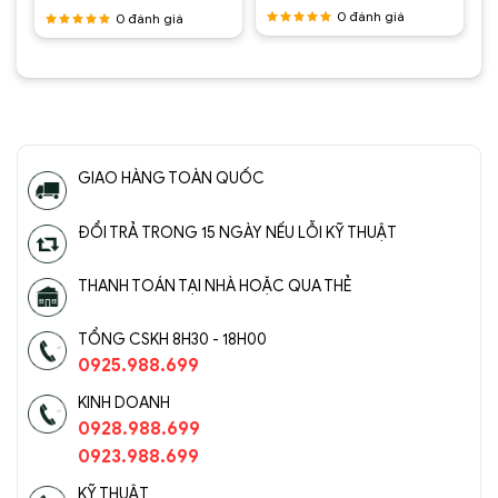
0
đánh giá
0
đánh giá
Được
Được
xếp hạng
xếp hạng
5
5 sao
5
5 sao
GIAO HÀNG TOÀN QUỐC
Đèn chùm pha lê cao cấp SC0173-SR(3)
ĐỔI TRẢ TRONG 15 NGÀY NẾU LỖI KỸ THUẬT
THANH TOÁN TẠI NHÀ HOẶC QUA THẺ
TỔNG CSKH 8H30 - 18H00
0925.988.699
KINH DOANH
0928.988.699
0923.988.699
KỸ THUẬT