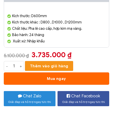
Kích thước: D600mm
Kích thước khác : D800 , D1000 , D1200mm
Chất liệu: Pha lê cao cấp, hợp kim mạ vàng.
Bảo hành: 24 tháng
Xuất xứ: Nhập khẩu
Giá
Giá
3.735.000
₫
5.100.000
₫
gốc
hiện
Đèn chùm pha lê cao cấp SC0173-SR số lượng
Thêm vào giỏ hàng
là:
tại
5.100.000 ₫.
là:
Mua ngay
3.735.000 ₫.
Chat Zalo
Chat Facebook
Giải đáp và hỗ trợ ngay tức thì
Giải đáp và hỗ trợ ngay tức thì