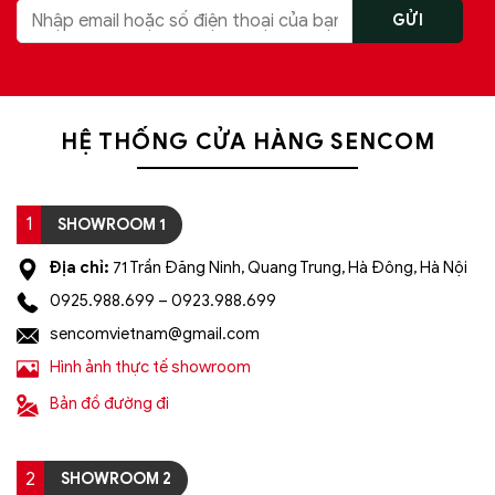
HỆ THỐNG CỬA HÀNG SENCOM
1
SHOWROOM 1
Địa chỉ:
71 Trần Đăng Ninh, Quang Trung, Hà Đông, Hà Nội
0925.988.699 – 0923.988.699
sencomvietnam@gmail.com
Đèn chùm pha lê cao cấp SC0173-
Hình ảnh thực tế showroom
SR(7)
Bản đồ đường đi
Địa chỉ nào bán
đèn chùm trang trí
nhập khẩu,
2
SHOWROOM 2
giá rẻ tốt nhất?