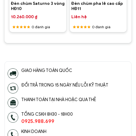
p
Đèn chùm Saturno 3 vòng
Đèn chùm pha lê cao cấp
HĐ10
HĐ11
10.260.000
₫
Liên hệ
0
đánh giá
0
đánh giá
Được
Được
xếp hạng
xếp hạng
5
5 sao
5
5 sao
GIAO HÀNG TOÀN QUỐC
Đèn chùm pha lê cao cấp SC0176-SR(3)
ĐỔI TRẢ TRONG 15 NGÀY NẾU LỖI KỸ THUẬT
THANH TOÁN TẠI NHÀ HOẶC QUA THẺ
TỔNG CSKH 8H30 - 18H00
0925.988.699
KINH DOANH