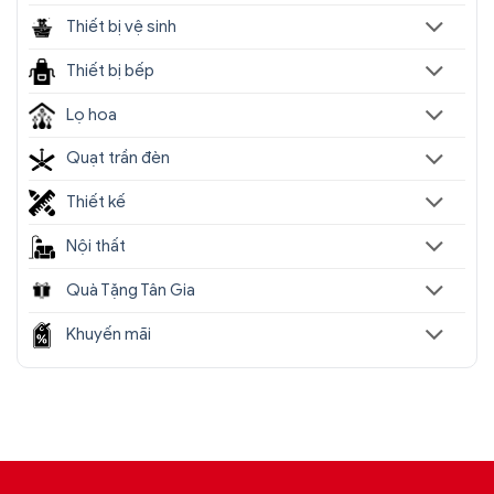
Thiết bị vệ sinh
Thiết bị bếp
Lọ hoa
Đèn chùm pha lê cao cấp SC0176-
Quạt trần đèn
SR(5)
Thiết kế
Địa chỉ nào bán
đèn chùm trang trí
nhập khẩu,
Nội thất
giá rẻ tốt nhất?
Quà Tặng Tân Gia
Sencom
là địa chỉ bán
đèn chùm decor trang
trí
nhập khẩu uy tín hàng đầu tại Hà Nội, Tp.HCM.
Khuyến mãi
Showroom hàng đầu hiện nay chuyên cung cấp
hơn 1000+ mẫu đèn chùm nhập khẩu chính hãng,
giá rẻ tốt nhất trên thị trường.
Chịu trách nhiệm về sản phẩm :