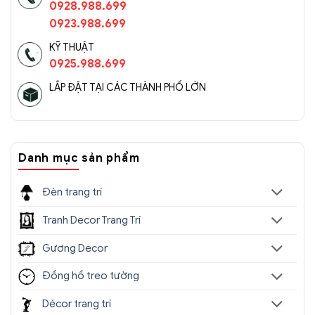
0928.988.699
0923.988.699
KỸ THUẬT
0925.988.699
LẮP ĐẶT TẠI CÁC THÀNH PHỐ LỚN
Đèn chùm pha lê cao cấp SC0176-
SR(4)
Danh mục sản phẩm
Đèn trang trí
Tranh Decor Trang Trí
Gương Decor
Đồng hồ treo tường
Décor trang trí