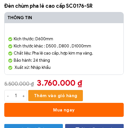
Đèn chùm pha lê cao cấp SC0176-SR
THÔNG TIN
Kích thước: D600mm
Kích thước khác : D500 , D800 , D1000mm
Chất liệu: Pha lê cao cấp, hợp kim mạ vàng.
Bảo hành: 24 tháng
Xuất xứ: Nhập khẩu
Giá
Giá
3.760.000
₫
5.500.000
₫
gốc
hiện
Đèn chùm pha lê cao cấp SC0176-SR số lượng
Thêm vào giỏ hàng
là:
tại
5.500.000 ₫.
là:
Mua ngay
3.760.000 ₫.