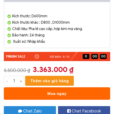
Kích thước: D600mm
Kích thước khác : D800 , D1000mm
Chất liệu: Pha lê cao cấp, hợp kim mạ vàng.
Bảo hành: 24 tháng
Xuất xứ: Nhập khẩu
0
00
00
ĐÃ BÁN: 4/ 10
Giá
Giá
3.363.000
₫
5.500.000
₫
gốc
hiện
Đèn chùm pha lê cao cấp SC0227-SR số lượng
Thêm vào giỏ hàng
là:
tại
5.500.000 ₫.
là:
Mua ngay
3.363.000 ₫
Chat Zalo
Chat Facebook