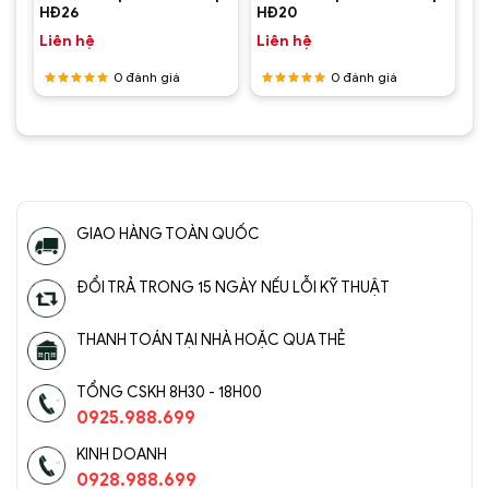
HĐ26
HĐ20
Liên hệ
Liên hệ
0
đánh giá
0
đánh giá
Được
Được
xếp hạng
xếp hạng
Đèn chùm pha lê cao cấp SC0227-SR(3)
5
5 sao
5
5 sao
GIAO HÀNG TOÀN QUỐC
ĐỔI TRẢ TRONG 15 NGÀY NẾU LỖI KỸ THUẬT
THANH TOÁN TẠI NHÀ HOẶC QUA THẺ
TỔNG CSKH 8H30 - 18H00
Đèn chùm pha lê cao cấp SC0227-SR(4)
0925.988.699
KINH DOANH
0928.988.699