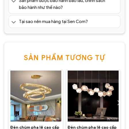
Sản phẩm được bảo hành bao lâu, chính sách
bảo hành như thế nào?
Tại sao nên mua hàng tại Sen Com?
SẢN PHẨM TƯƠNG TỰ
Đèn chùm pha lê cao cấp SC0227-SR(2)
p
Đèn chùm pha lê cao cấp
Đèn chùm pha lê cao cấp