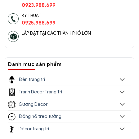
0923.988.699
KỸ THUẬT
0925.988.699
LẮP ĐẶT TẠI CÁC THÀNH PHỐ LỚN
Danh mục sản phẩm
Đèn trang trí
Đèn chùm pha lê cao cấp SC0227-
Tranh Decor Trang Trí
SR(5)
Gương Decor
Đồng hồ treo tường
Décor trang trí