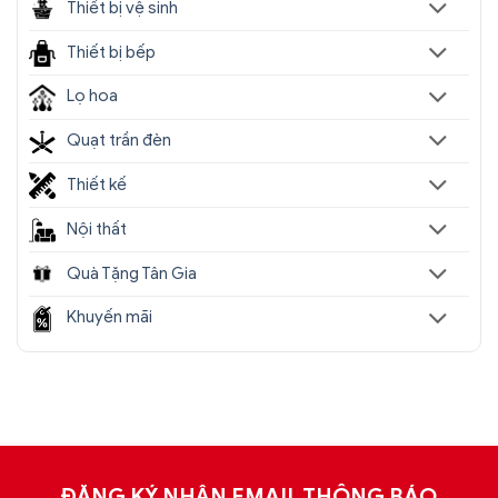
Thiết bị vệ sinh
Thiết bị bếp
Lọ hoa
Quạt trần đèn
Thiết kế
Nội thất
Đèn chùm pha lê cao cấp SC0227-SR(6)
Quà Tặng Tân Gia
Khuyến mãi
ĐĂNG KÝ NHẬN EMAIL THÔNG BÁO