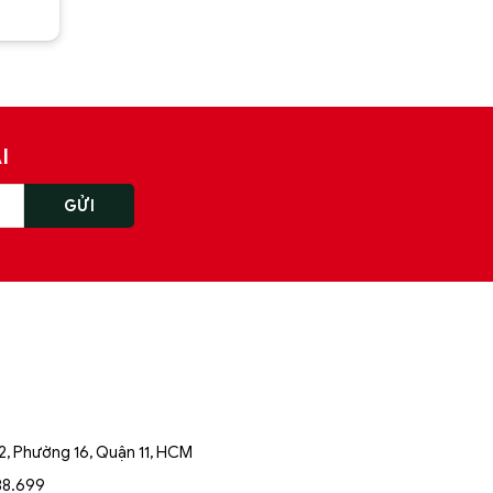
i
I
, Phường 16, Quận 11, HCM
88.699