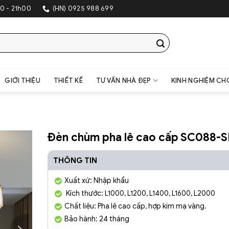
0 - 21h00
(HN) 0925 988 699
GIỚI THIỆU
THIẾT KẾ
TƯ VẤN NHÀ ĐẸP
KINH NGHIỆM CH
Đèn chùm pha lê cao cấp SC088-S
THÔNG TIN
Xuất xứ: Nhập khẩu
Kích thước: L1000, L1200, L1400, L1600, L2000
Chất liệu: Pha lê cao cấp, hợp kim mạ vàng.
Bảo hành: 24 tháng