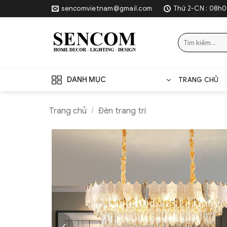
Skip
sencomvietnam@gmail.com
Thứ 2-CN : 08h0
to
content
Tìm
kiếm:
DANH MỤC
TRANG CHỦ
Trang chủ
/
Đèn trang trí