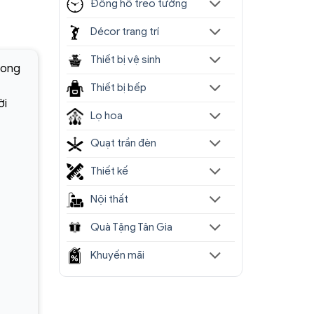
Đồng hồ treo tường
Décor trang trí
Thiết bị vệ sinh
hong
Thiết bị bếp
ời
Lọ hoa
Quạt trần đèn
Thiết kế
Nội thất
Quà Tặng Tân Gia
Khuyến mãi