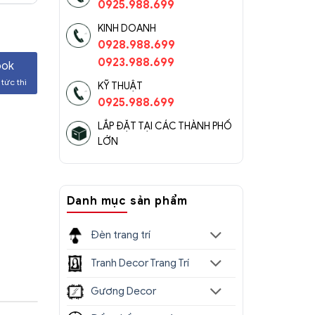
0925.988.699
KINH DOANH
0928.988.699
0923.988.699
ook
tức thì
KỸ THUẬT
0925.988.699
LẮP ĐẶT TẠI CÁC THÀNH PHỐ
LỚN
Danh mục sản phẩm
Đèn trang trí
Tranh Decor Trang Trí
Gương Decor