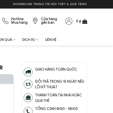
SHOWROOM TRANG TRÍ NỘI THẤT & QUÀ TẶNG
Hotline
Cửa hàng
0
₫
Mua hàng
gần bạn
ỌN QUÀ
DỊCH VỤ
LIÊN HỆ
R
GIAO HÀNG TOÀN QUỐC
ĐỔI TRẢ TRONG 15 NGÀY NẾU
LỖI KỸ THUẬT
THANH TOÁN TẠI NHÀ HOẶC
QUA THẺ
TỔNG CSKH 8H30 - 18H00