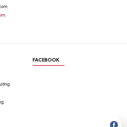
.com
oom
FACEBOOK
tường
ng