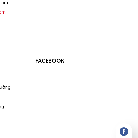
.com
oom
FACEBOOK
tường
ng