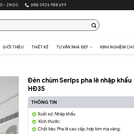
0 - 21h00
(HN) 0925 988 699
GIỚI THIỆU
THIẾT KẾ
TƯ VẤN NHÀ ĐẸP
KINH NGHIỆM CH
Đèn chùm Serips pha lê nhập khẩu
HĐ35
THÔNG TIN
Xuất xứ: Nhập khẩu
Kích thước:
Chất liệu: Pha lê cao cấp, hợp kim mạ vàng.