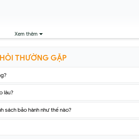
Xem thêm
 HỎI THƯỜNG GẶP
ng?
o lâu?
nh sách bảo hành như thế nào?