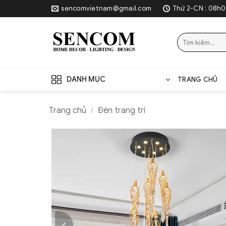
Skip
sencomvietnam@gmail.com
Thứ 2-CN : 08h0
to
content
Tìm
kiếm:
DANH MỤC
TRANG CHỦ
Trang chủ
/
Đèn trang trí