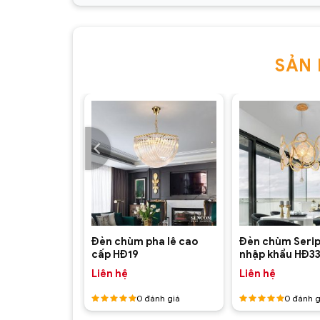
Đèn chùm Serips pha lê nhập khẩu HĐ35(2)
SẢN
+
+
Đèn chùm pha lê cao
Đèn chùm Serip
pha lê HĐ03
cấp HĐ19
nhập khẩu HĐ3
Liên hệ
Liên hệ
ánh giá
0
đánh giá
0
đánh g
Đèn chùm Serips pha lê nhập khẩu HĐ35(3)
Được
Được