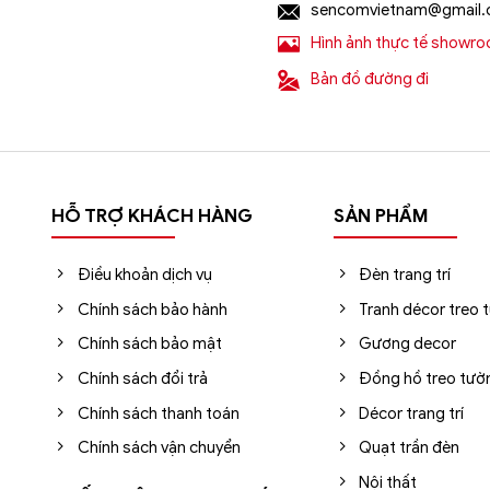
sencomvietnam@gmail
yến mãi giá rẻ tại: https://sencom.vn/category/den-trang-tri
Hình ảnh thực tế showr
Bản đồ đường đi
HỖ TRỢ KHÁCH HÀNG
SẢN PHẨM
Điều khoản dịch vụ
Đèn trang trí
Chính sách bảo hành
Tranh décor treo 
Chính sách bảo mật
Gương decor
Chính sách đổi trả
Đồng hồ treo tườ
Chính sách thanh toán
Décor trang trí
Chính sách vận chuyển
Quạt trần đèn
Nội thất