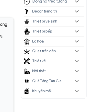
Đồng hồ treo tường
Décor trang trí
Thiết bị vệ sinh
hong
Thiết bị bếp
ời
Lọ hoa
Quạt trần đèn
Thiết kế
Nội thất
Quà Tặng Tân Gia
Khuyến mãi