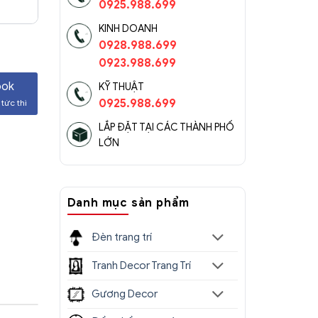
0925.988.699
KINH DOANH
0928.988.699
0923.988.699
ook
KỸ THUẬT
0925.988.699
tức thì
LẮP ĐẶT TẠI CÁC THÀNH PHỐ
LỚN
Danh mục sản phẩm
Đèn trang trí
Tranh Decor Trang Trí
Gương Decor