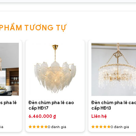
 PHẨM TƯƠNG TỰ
+
+
s pha lê
Đèn chùm pha lê cao
Đèn chùm pha lê ca
3
cấp HĐ17
cấp HĐ13
6.460.000
₫
Liên hệ
iá
0
đánh giá
0
đánh giá
Được
Được