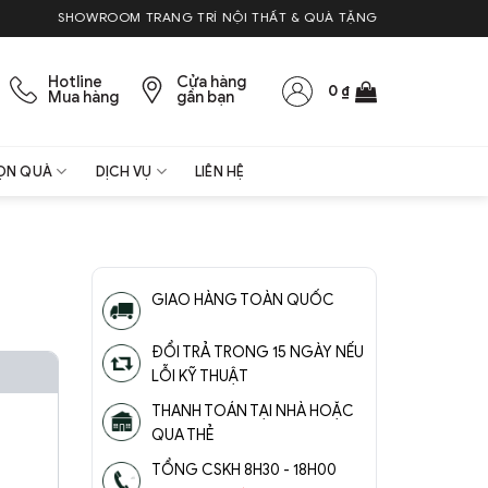
SHOWROOM TRANG TRÍ NỘI THẤT & QUÀ TẶNG
Hotline
Cửa hàng
0
₫
Mua hàng
gần bạn
ỌN QUÀ
DỊCH VỤ
LIÊN HỆ
GIAO HÀNG TOÀN QUỐC
ĐỔI TRẢ TRONG 15 NGÀY NẾU
LỖI KỸ THUẬT
THANH TOÁN TẠI NHÀ HOẶC
QUA THẺ
TỔNG CSKH 8H30 - 18H00