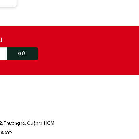
wroom
n thị
I
trên
, Phường 16, Quận 11, HCM
i
88.699