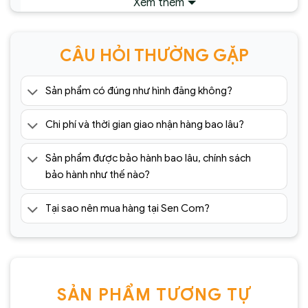
Xem thêm
CÂU HỎI THƯỜNG GẶP
Sản phẩm có đúng như hình đăng không?
Chi phí và thời gian giao nhận hàng bao lâu?
Đèn chùm Serips pha lê nhập khẩu HĐ38(1)
Sản phẩm được bảo hành bao lâu, chính sách
Địa chỉ nào bán
đèn chùm trang trí
nhập khẩu,
bảo hành như thế nào?
giá rẻ tốt nhất?
Tại sao nên mua hàng tại Sen Com?
Sencom
là địa chỉ bán
đèn chùm decor trang
trí
nhập khẩu uy tín hàng đầu tại Hà Nội, Tp.HCM.
Showroom hàng đầu hiện nay chuyên cung cấp
hơn 1000+ mẫu đèn chùm nhập khẩu chính hãng,
giá rẻ tốt nhất trên thị trường.
SẢN PHẨM TƯƠNG TỰ