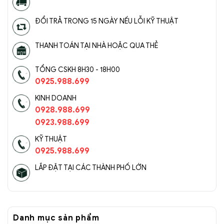
mãi giá rẻ tại: https://sencom.vn/category/den-trang-
tri
ĐỔI TRẢ TRONG 15 NGÀY NẾU LỖI KỸ THUẬT
THANH TOÁN TẠI NHÀ HOẶC QUA THẺ
TỔNG CSKH 8H30 - 18H00
0925.988.699
KINH DOANH
0928.988.699
0923.988.699
KỸ THUẬT
0925.988.699
LẮP ĐẶT TẠI CÁC THÀNH PHỐ LỚN
Danh mục sản phẩm