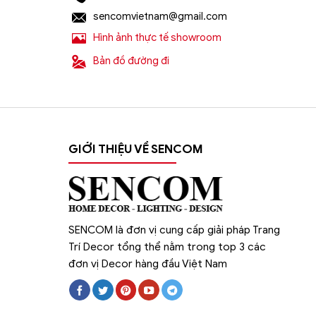
sencomvietnam@gmail.com
Hình ảnh thực tế showroom
Địa chỉ nào bán
đèn chùm trang trí
nhập kh
Bản đồ đường đi
Sencom
là địa chỉ bán
đèn chùm decor t
hàng đầu hiện nay chuyên cung cấp hơn 10
trường.
Chịu trách nhiệm về sản phẩm :
GIỚI THIỆU VỀ SENCOM
Công ty Cổ Phần Xây Dựng và Thương Mạ
Website:
https://sencom.vn/
Địa chỉ showroom:
71 Trần Đăng Ninh, Qua
SENCOM là đơn vị cung cấp giải pháp Trang
Hotline:
0925.988.699
Trí Decor tổng thể nằm trong top 3 các
*ƯU ĐÃI: Miễn phí vận chuyển Toàn quốc phí v
đơn vị Decor hàng đầu Việt Nam
1.500.000đ (Bao gồm tất cả mã sản phẩm)
Lưu ý: Đơn hàng sẽ chỉ được gửi đi sau khi c