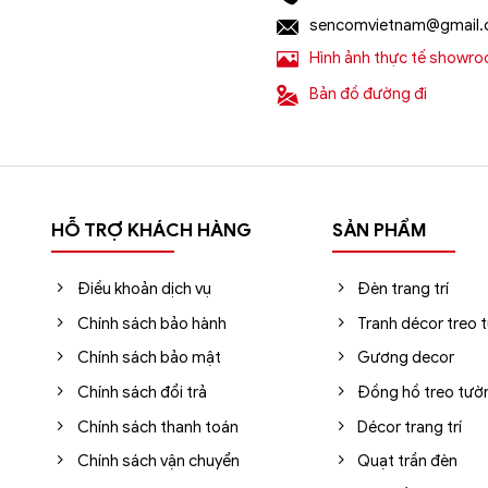
sencomvietnam@gmail
Hình ảnh thực tế showr
ẩu, giá rẻ tốt nhất?
Bản đồ đường đi
rang trí
nhập khẩu uy tín hàng đầu tại Hà Nội, Tp.HCM. Sho
00+ mẫu đèn chùm nhập khẩu chính hãng, giá rẻ tốt nhất trê
HỖ TRỢ KHÁCH HÀNG
SẢN PHẨM
i Sencom Việt Nam
Điều khoản dịch vụ
Đèn trang trí
ng Trung, Hà Đông, Hà Nội
Chính sách bảo hành
Tranh décor treo 
Chính sách bảo mật
Gương decor
Chính sách đổi trả
Đồng hồ treo tườ
ận chuyển ngoại thành. Áp dụng đối với đơn hàng có giá trị 
Chính sách thanh toán
Décor trang trí
Chính sách vận chuyển
Quạt trần đèn
ó xác nhận của tổng đài viên trong vòng 2 tiếng. Quý khách vu