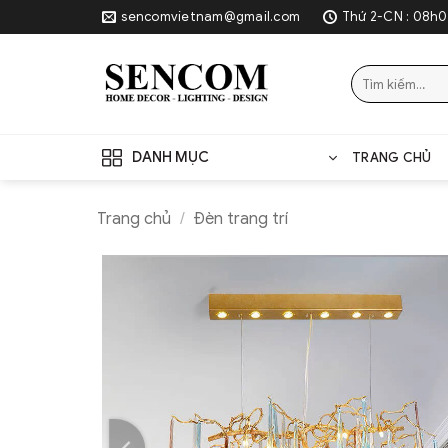
Skip
sencomvietnam@gmail.com
Thứ 2-CN : 08h0
to
content
Tìm
kiếm:
DANH MỤC
TRANG CHỦ
Trang chủ
/
Đèn trang trí