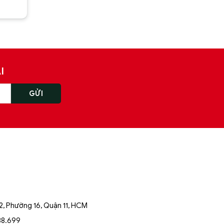
I
, Phường 16, Quận 11, HCM
88.699