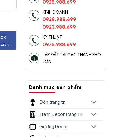
0925.988.699
KINH DOANH
0928.988.699
0923.988.699
ook
KỸ THUẬT
0925.988.699
tức thì
LẮP ĐẶT TẠI CÁC THÀNH PHỐ
LỚN
Danh mục sản phẩm
Đèn trang trí
Tranh Decor Trang Trí
Gương Decor