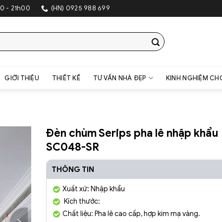
SHOWROOM TRANG T
0 - 21h00
(HN) 0925 988 699
GIỚI THIỆU
THIẾT KẾ
TƯ VẤN NHÀ ĐẸP
KINH NGHIỆM CH
Đèn chùm Serips pha lê nhập khẩu
SC048-SR
THÔNG TIN
Xuất xứ: Nhập khẩu
Kích thước:
Chất liệu: Pha lê cao cấp, hợp kim mạ vàng.