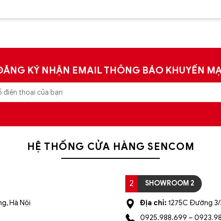
xếp hạng
xếp hạng
5
5 sao
5
5 sao
ĐĂNG KÝ NHẬN EMAIL THÔNG BÁO KHUYẾN MẠ
HỆ THỐNG CỬA HÀNG SENCOM
2
SHOWROOM 2
g, Hà Nội
Địa chỉ:
1275C Đường 3/2
0925.988.699 – 0923.9