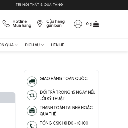
RÍ NỘI THẤT & QUÀ TẶNG
Hotline
Cửa hàng
0
₫
Mua hàng
gần bạn
ỌN QUÀ
DỊCH VỤ
LIÊN HỆ
GIAO HÀNG TOÀN QUỐC
ĐỔI TRẢ TRONG 15 NGÀY NẾU
LỖI KỸ THUẬT
THANH TOÁN TẠI NHÀ HOẶC
QUA THẺ
TỔNG CSKH 8H30 - 18H00