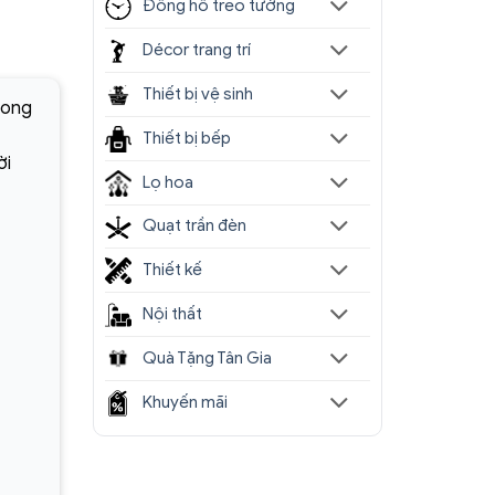
Đồng hồ treo tường
Décor trang trí
Thiết bị vệ sinh
hong
Thiết bị bếp
ời
Lọ hoa
Quạt trần đèn
Thiết kế
Nội thất
Quà Tặng Tân Gia
Khuyến mãi