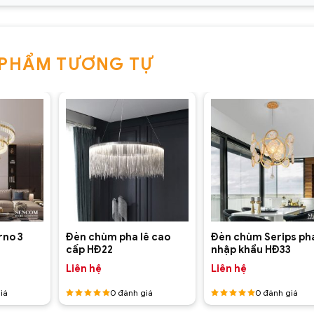
 PHẨM TƯƠNG TỰ
+
+
rno 3
Đèn chùm pha lê cao
Đèn chùm Serips pha
cấp HĐ22
nhập khẩu HĐ33
Liên hệ
Liên hệ
iá
0
đánh giá
0
đánh giá
Được
Được