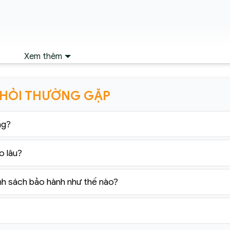
Xem thêm
 HỎI THƯỜNG GẶP
ng?
o lâu?
nh sách bảo hành như thế nào?