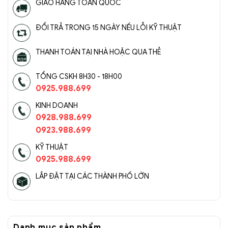
GIAO HÀNG TOÀN QUỐC
ĐỔI TRẢ TRONG 15 NGÀY NẾU LỖI KỸ THUẬT
THANH TOÁN TẠI NHÀ HOẶC QUA THẺ
TỔNG CSKH 8H30 - 18H00
0925.988.699
KINH DOANH
0928.988.699
0923.988.699
KỸ THUẬT
0925.988.699
LẮP ĐẶT TẠI CÁC THÀNH PHỐ LỚN
Danh mục sản phẩm