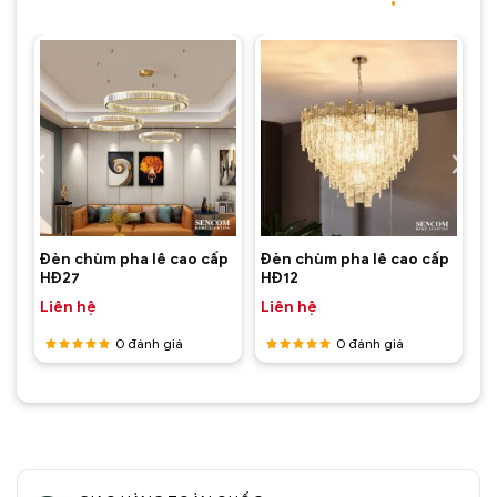
p
Đèn chùm pha lê cao cấp
Đèn chùm pha lê cao cấp
HĐ27
HĐ12
Giá
₫
Liên hệ
Liên hệ
hiện
tại
0
đánh giá
0
đánh giá
là:
4.070.000 ₫.
Được
Được
xếp hạng
xếp hạng
5
5 sao
5
5 sao