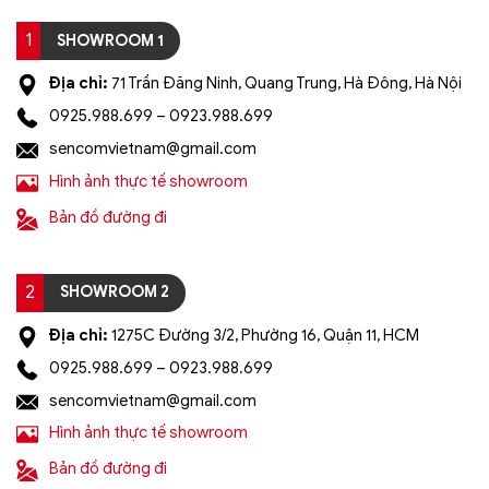
*ƯU ĐÃI: Miễn phí vận chuyển Toàn quốc phí vận
1
SHOWROOM 1
chuyển ngoại thành. Áp dụng đối với đơn hàng có
Địa chỉ:
71 Trần Đăng Ninh, Quang Trung, Hà Đông, Hà Nội
giá trị trên 1.500.000đ (Bao gồm tất cả mã sản
phẩm)
0925.988.699 – 0923.988.699
sencomvietnam@gmail.com
Lưu ý: Đơn hàng sẽ chỉ được gửi đi sau khi có xác
nhận của tổng đài viên trong vòng 2 tiếng. Quý
Hình ảnh thực tế showroom
khách vui lòng giữ điện thoại
Bản đồ đường đi
=> Tham khảo thêm 100+ mẫu đèn trang trí khuyến
mãi giá rẻ tại: https://sencom.vn/category/den-trang-
2
SHOWROOM 2
tri
Địa chỉ:
1275C Đường 3/2, Phường 16, Quận 11, HCM
0925.988.699 – 0923.988.699
sencomvietnam@gmail.com
Hình ảnh thực tế showroom
Bản đồ đường đi