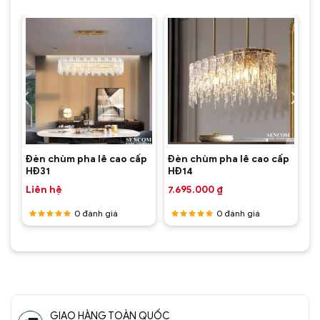
Đèn chùm Serips pha lê nhập khẩu SC067-
SR(2)
p
Đèn chùm pha lê cao cấp
Đèn chùm pha lê cao cấp
HĐ31
HĐ14
Liên hệ
7.695.000
₫
0
đánh giá
0
đánh giá
Được
Được
xếp hạng
xếp hạng
5
5 sao
5
5 sao
GIAO HÀNG TOÀN QUỐC