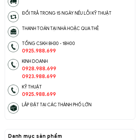
ĐỔI TRẢ TRONG 15 NGÀY NẾU LỖI KỸ THUẬT
Đèn chùm Serips pha lê nhập khẩu SC067-
THANH TOÁN TẠI NHÀ HOẶC QUA THẺ
SR(3)
TỔNG CSKH 8H30 - 18H00
0925.988.699
KINH DOANH
0928.988.699
0923.988.699
KỸ THUẬT
0925.988.699
LẮP ĐẶT TẠI CÁC THÀNH PHỐ LỚN
Danh mục sản phẩm