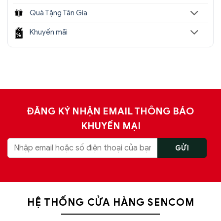
Quà Tặng Tân Gia
Địa chỉ nào bán
đèn chùm trang trí
nhập khẩu,
giá rẻ tốt nhất?
Khuyến mãi
Sencom
là địa chỉ bán
đèn chùm decor trang
trí
nhập khẩu uy tín hàng đầu tại Hà Nội, Tp.HCM.
Showroom hàng đầu hiện nay chuyên cung cấp
hơn 1000+ mẫu đèn chùm nhập khẩu chính hãng,
giá rẻ tốt nhất trên thị trường.
ĐĂNG KÝ NHẬN EMAIL THÔNG BÁO
Chịu trách nhiệm về sản phẩm :
KHUYẾN MẠI
Công ty Cổ Phần Xây Dựng và Thương Mại
Sencom Việt Nam
Website:
https://sencom.vn/
Địa chỉ showroom:
71 Trần Đăng Ninh, Quang
Trung, Hà Đông, Hà Nội
HỆ THỐNG CỬA HÀNG SENCOM
Hotline:
0925.988.699