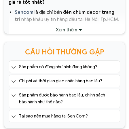
giá rẻ tốt nhất?
Sencom
là địa chỉ bán
đèn chùm decor trang
trí
nhập khẩu uy tín hàng đầu tại Hà Nội, Tp.HCM.
Showroom hàng đầu hiện nay chuyên cung cấp
Xem thêm
hơn 1000+ mẫu đèn chùm nhập khẩu chính hãng,
giá rẻ tốt nhất trên thị trường.
CÂU HỎI THƯỜNG GẶP
Chịu trách nhiệm về sản phẩm :
Công ty Cổ Phần Xây Dựng và Thương Mại
Sản phẩm có đúng như hình đăng không?
Sencom Việt Nam
Chi phí và thời gian giao nhận hàng bao lâu?
Website:
https://sencom.vn/
Địa chỉ showroom:
71 Trần Đăng Ninh, Quang
Sản phẩm được bảo hành bao lâu, chính sách
Trung, Hà Đông, Hà Nội
bảo hành như thế nào?
Hotline:
0925.988.699
Tại sao nên mua hàng tại Sen Com?
*ƯU ĐÃI: Miễn phí vận chuyển Toàn quốc phí vận