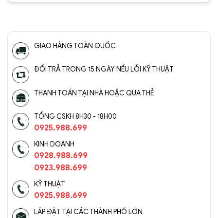
5
5 sao
5
5 sao
GIAO HÀNG TOÀN QUỐC
ĐỔI TRẢ TRONG 15 NGÀY NẾU LỖI KỸ THUẬT
THANH TOÁN TẠI NHÀ HOẶC QUA THẺ
TỔNG CSKH 8H30 - 18H00
0925.988.699
KINH DOANH
0928.988.699
0923.988.699
KỸ THUẬT
0925.988.699
LẮP ĐẶT TẠI CÁC THÀNH PHỐ LỚN