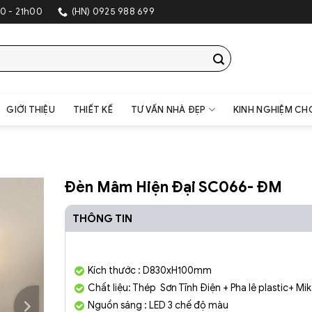
0 - 21h00
(HN) 0925 988 699
GIỚI THIỆU
THIẾT KẾ
TƯ VẤN NHÀ ĐẸP
KINH NGHIỆM CH
Đèn Mâm Hiện Đại SC066- ĐM
THÔNG TIN
Kích thước : D830xH100mm
Chất liệu: Thép Sơn Tĩnh Điện + Pha lê plastic+ Mi
Nguồn sáng : LED 3 chế độ màu