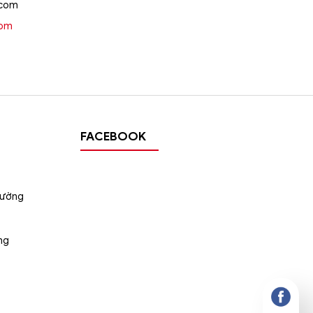
.com
oom
FACEBOOK
wroom
n thị
tường
ng