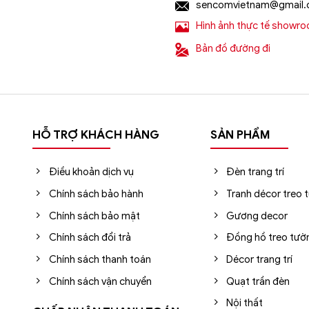
sencomvietnam@gmail
Hình ảnh thực tế showr
Bản đồ đường đi
ẩu, giá rẻ tốt nhất?
HỖ TRỢ KHÁCH HÀNG
SẢN PHẨM
rang trí
nhập khẩu uy tín hàng đầu tại Hà Nội, Tp.HCM. Sho
00+ mẫu đèn chùm nhập khẩu chính hãng, giá rẻ tốt nhất trê
Điều khoản dịch vụ
Đèn trang trí
Chính sách bảo hành
Tranh décor treo 
Chính sách bảo mật
Gương decor
i Sencom Việt Nam
Chính sách đổi trả
Đồng hồ treo tườ
Chính sách thanh toán
Décor trang trí
Chính sách vận chuyển
Quạt trần đèn
ng Trung, Hà Đông, Hà Nội
Nội thất