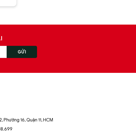
I
, Phường 16, Quận 11, HCM
88.699