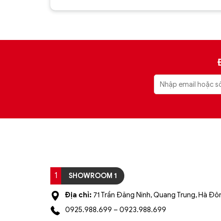
xếp hạng
xếp hạng
5
5 sao
5
5 sao
1
SHOWROOM 1
Địa chỉ:
71 Trần Đăng Ninh, Quang Trung, Hà Đôn
0925.988.699 – 0923.988.699