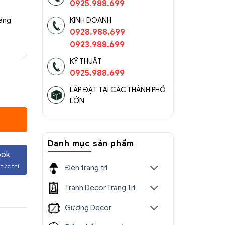
0925.988.699
sáng
KINH DOANH
0928.988.699
0923.988.699
KỸ THUẬT
0925.988.699
LẮP ĐẶT TẠI CÁC THÀNH PHỐ
LỚN
.000 ₫.
Danh mục sản phẩm
ook
tức thì
Đèn trang trí
Tranh Decor Trang Trí
Gương Decor