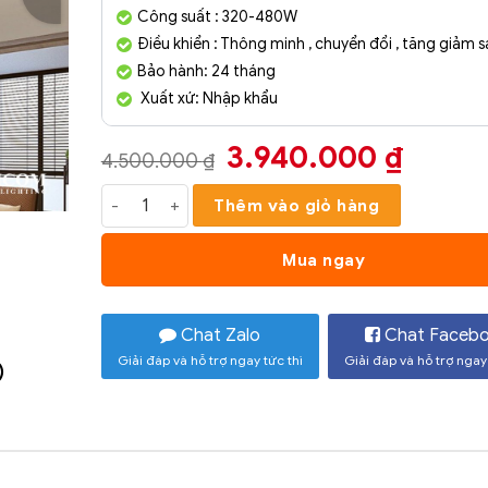
Công suất : 320-480W
Điều khiển : Thông minh , chuyển đổi , tăng giảm 
Bảo hành: 24 tháng
Xuất xứ: Nhập khẩu
Giá
Giá
3.940.000
₫
4.500.000
₫
gốc
hiện
Đèn Mâm Hiện Đại SC066- ĐM số lượng
Thêm vào giỏ hàng
là:
tại
4.500.000 ₫.
là:
Mua ngay
3.940
Chat Zalo
Chat Faceb
Giải đáp và hỗ trợ ngay tức thì
Giải đáp và hỗ trợ ngay 
)