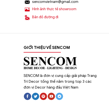
sencomvietnam@gmail.com
Hình ảnh thực tế showroom
Bản đồ đường đi
Địa chỉ nào bán
đèn chùm trang trí
nhập kh
GIỚI THIỆU VỀ SENCOM
Sencom
là địa chỉ bán
đèn chùm decor t
hàng đầu hiện nay chuyên cung cấp hơn 10
trường.
Chịu trách nhiệm về sản phẩm :
SENCOM là đơn vị cung cấp giải pháp Trang
Trí Decor tổng thể nằm trong top 3 các
Công ty Cổ Phần Xây Dựng và Thương Mạ
đơn vị Decor hàng đầu Việt Nam
Website:
https://sencom.vn/
Địa chỉ showroom:
71 Trần Đăng Ninh, Qua
Hotline:
0925.988.699