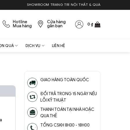
SHOWROOM TRANG TRÍ NỘI THẤT & QUÀ TẶNG
Hotline
Cửa hàng
0
₫
Mua hàng
gần bạn
ỌN QUÀ
DỊCH VỤ
LIÊN HỆ
GIAO HÀNG TOÀN QUỐC
ĐỔI TRẢ TRONG 15 NGÀY NẾU
LỖI KỸ THUẬT
THANH TOÁN TẠI NHÀ HOẶC
QUA THẺ
ka
TỔNG CSKH 8H30 - 18H00