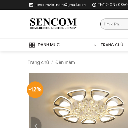
Skip
sencomvietnam@gmail.com
Thứ 2-CN : 08h0
to
content
Tìm
kiếm:
DANH MỤC
TRANG CHỦ
Trang chủ
/
Đèn mâm
-12%