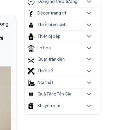
Đồng hồ treo tường
Décor trang trí
hong
Thiết bị vệ sinh
Thiết bị bếp
ời
Lọ hoa
Quạt trần đèn
Thiết kế
Nội thất
Quà Tặng Tân Gia
Khuyến mãi