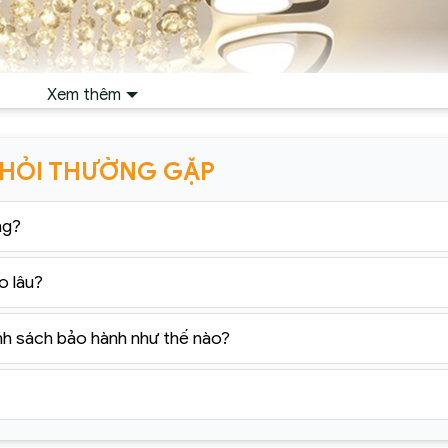
Xem thêm
 HỎI THƯỜNG GẶP
ng?
o lâu?
nh sách bảo hành như thế nào?