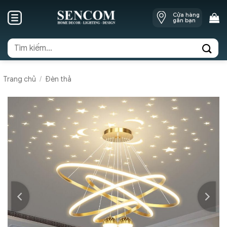
Skip
Cửa hàng
to
gần bạn
content
Tìm
kiếm:
Trang chủ
/
Đèn thả