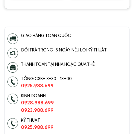
xếp hạng
xếp hạng
5
5 sao
5
5 sao
GIAO HÀNG TOÀN QUỐC
ĐỔI TRẢ TRONG 15 NGÀY NẾU LỖI KỸ THUẬT
THANH TOÁN TẠI NHÀ HOẶC QUA THẺ
TỔNG CSKH 8H30 - 18H00
0925.988.699
KINH DOANH
0928.988.699
0923.988.699
KỸ THUẬT
0925.988.699