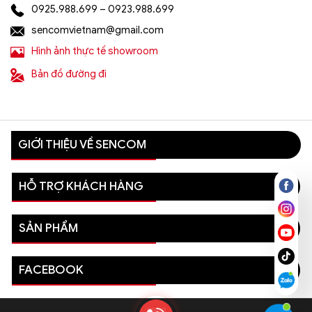
0925.988.699 – 0923.988.699
sencomvietnam@gmail.com
Hình ảnh thực tế showroom
Bản đồ đường đi
GIỚI THIỆU VỀ SENCOM
HỖ TRỢ KHÁCH HÀNG
SẢN PHẨM
FACEBOOK