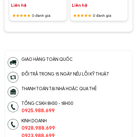
Liên hệ
Liên hệ
0
đánh giá
0
đánh giá
Được
Được
xếp hạng
xếp hạng
5
5 sao
5
5 sao
GIAO HÀNG TOÀN QUỐC
ĐỔI TRẢ TRONG 15 NGÀY NẾU LỖI KỸ THUẬT
THANH TOÁN TẠI NHÀ HOẶC QUA THẺ
TỔNG CSKH 8H30 - 18H00
0925.988.699
KINH DOANH
0928.988.699
0923.988.699