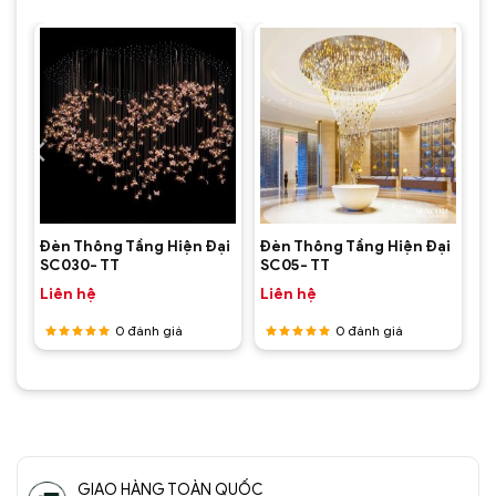
ại
Đèn Thông Tầng Hiện Đại
Đèn Thông Tầng Hiện Đại
SC030- TT
SC05- TT
Liên hệ
Liên hệ
0
đánh giá
0
đánh giá
Được
Được
xếp hạng
xếp hạng
5
5 sao
5
5 sao
GIAO HÀNG TOÀN QUỐC