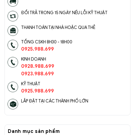
ĐỔI TRẢ TRONG 15 NGÀY NẾU LỖI KỸ THUẬT
THANH TOÁN TẠI NHÀ HOẶC QUA THẺ
TỔNG CSKH 8H30 - 18H00
0925.988.699
KINH DOANH
0928.988.699
0923.988.699
KỸ THUẬT
0925.988.699
LẮP ĐẶT TẠI CÁC THÀNH PHỐ LỚN
Danh mục sản phẩm