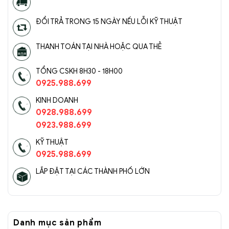
ĐỔI TRẢ TRONG 15 NGÀY NẾU LỖI KỸ THUẬT
THANH TOÁN TẠI NHÀ HOẶC QUA THẺ
TỔNG CSKH 8H30 - 18H00
0925.988.699
KINH DOANH
0928.988.699
0923.988.699
KỸ THUẬT
0925.988.699
LẮP ĐẶT TẠI CÁC THÀNH PHỐ LỚN
Danh mục sản phẩm