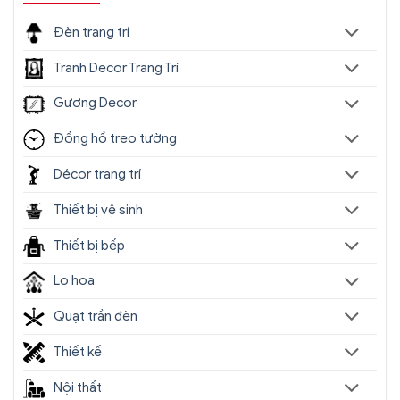
Đèn trang trí
Tranh Decor Trang Trí
Gương Decor
Đồng hồ treo tường
Décor trang trí
Địa chỉ nào bán
đèn chùm trang trí
nhập khẩu,
Thiết bị vệ sinh
giá rẻ tốt nhất?
Thiết bị bếp
Sencom
là địa chỉ bán
đèn chùm decor trang
Lọ hoa
trí
nhập khẩu uy tín hàng đầu tại Hà Nội, Tp.HCM.
Showroom hàng đầu hiện nay chuyên cung cấp
Quạt trần đèn
hơn 1000+ mẫu đèn chùm nhập khẩu chính hãng,
giá rẻ tốt nhất trên thị trường.
Thiết kế
Nội thất
Chịu trách nhiệm về sản phẩm :