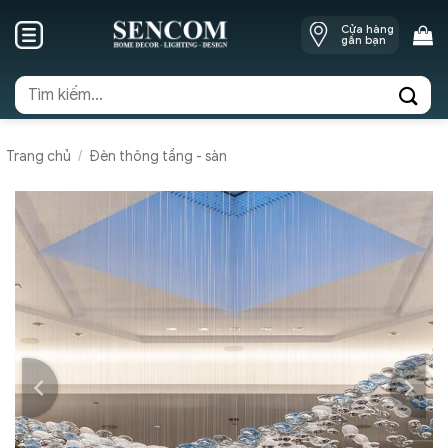
Skip
Cửa hàng
to
gần bạn
content
Tìm
kiếm:
Trang chủ
/
Đèn thông tầng - sàn