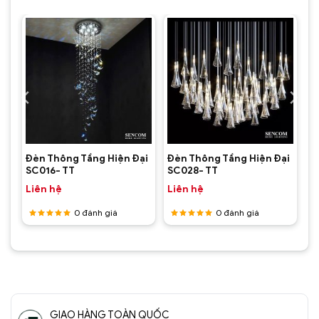
ại
Đèn Thông Tầng Hiện Đại
Đèn Thông Tầng Hiện Đại
SC016- TT
SC028- TT
Liên hệ
Liên hệ
0
đánh giá
0
đánh giá
Được
Được
xếp hạng
xếp hạng
5
5 sao
5
5 sao
GIAO HÀNG TOÀN QUỐC