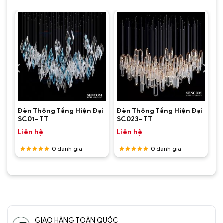
ại
Đèn Thông Tầng Hiện Đại
Đèn Thông Tầng Hiện Đại
SC01- TT
SC023- TT
Liên hệ
Liên hệ
0
đánh giá
0
đánh giá
Được
Được
xếp hạng
xếp hạng
5
5 sao
5
5 sao
GIAO HÀNG TOÀN QUỐC