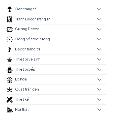
Đèn trang trí
Tranh Decor Trang Trí
Gương Decor
Đồng hồ treo tường
Décor trang trí
Địa chỉ nào bán
đèn chùm trang trí
nhập khẩu,
Thiết bị vệ sinh
giá rẻ tốt nhất?
Thiết bị bếp
Sencom
là địa chỉ bán
đèn chùm decor trang
Lọ hoa
trí
nhập khẩu uy tín hàng đầu tại Hà Nội, Tp.HCM.
Showroom hàng đầu hiện nay chuyên cung cấp
Quạt trần đèn
hơn 1000+ mẫu đèn chùm nhập khẩu chính hãng,
giá rẻ tốt nhất trên thị trường.
Thiết kế
Nội thất
Chịu trách nhiệm về sản phẩm :