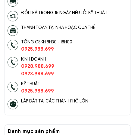
ĐỔI TRẢ TRONG 15 NGÀY NẾU LỖI KỸ THUẬT
THANH TOÁN TẠI NHÀ HOẶC QUA THẺ
TỔNG CSKH 8H30 - 18H00
0925.988.699
KINH DOANH
0928.988.699
0923.988.699
KỸ THUẬT
0925.988.699
LẮP ĐẶT TẠI CÁC THÀNH PHỐ LỚN
Danh mục sản phẩm